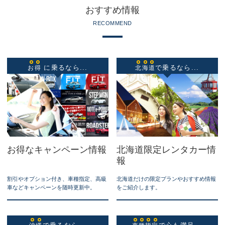
おすすめ情報
RECOMMEND
に乗るなら...
で乗るなら...
お
得
北
海
道
お得なキャンペーン情報
北海道限定レンタカー情
報
割引やオプション付き、車種指定、高級
北海道だけの限定プランやおすすめ情報
車などキャンペーンを随時更新中。
をご紹介します。