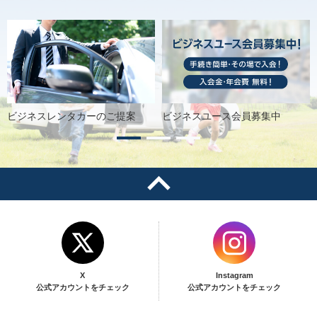
2026/03/27
オリックスレンタカー 旭橋駅西店 外国語対応専用カウンター（沖縄
県）が2026年4月10日にオープンいたします
2026/03/13
オリックスレンタカー スマイルホテル那覇シティリゾートカウンター
ビジネスレンタカーのご提案
ビジネスユース会員募集中
（沖縄県）が2026年3月13日にオープンいたしました
2026/02/06
オリックスレンタカー 狭山市駅東口店（埼玉県）が2026年2月1日に
オープンいたしました
2026/01/30
オリックスレンタカー 新潟駅前東大通店（新潟県）が2026年2月5日
にオープンいたします
X
Instagram
2025/12/26
公式アカウントをチェック
公式アカウントをチェック
オリックスレンタカー 鹿沼街道砥上通り店（栃木県）が2026年1月7
日にオープンいたします