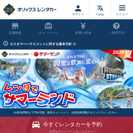
ログイン
Lang
店舗
キャンペーン
車種と料金
ご利用方法
オ
カスタマーハラスメントに対する基本方針
リ
ッ
ク
ス
レ
ン
タ
カ
ー
出発1時間前まで予約可能。格安キャンペーン、会員特典満載のオリックスレンタカー。
今すぐレンタカーを予約
お得なキャンペーンもこちらから！