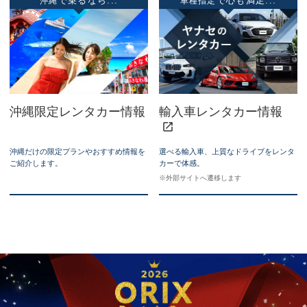
で乗るなら...
で心も満足...
沖
縄
車
種
指
定
沖縄限定レンタカー情報
輸入車レンタカー情報
沖縄だけの限定プランやおすすめ情報を
選べる輸入車、上質なドライブをレンタ
ご紹介します。
カーで体感。
※外部サイトへ遷移します