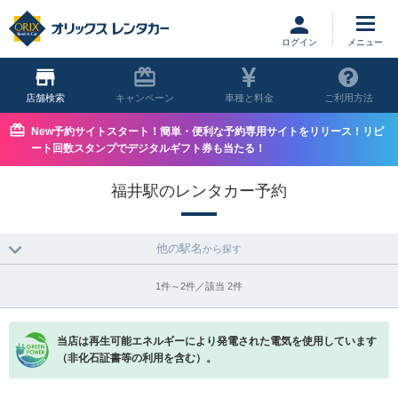
ログイン
店舗
キャンペーン
車種と料金
ご利用方法
New予約サイトスタート！簡単・便利な予約専用サイトをリリース！リピ
ート回数スタンプでデジタルギフト券も当たる！
福井駅のレンタカー予約
他の駅名
から探す
1件～2件／該当 2件
当店は再生可能エネルギーにより発電された電気を使用しています
（非化石証書等の利用を含む）。