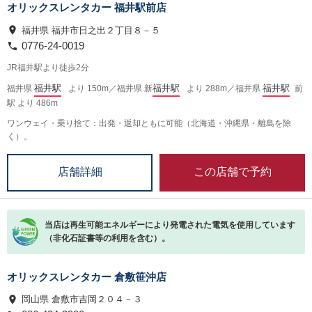
オリックスレンタカー 福井駅前店
福井県 福井市日之出２丁目８－５
0776-24-0019
JR福井駅より徒歩2分
福井駅
福井駅
福井駅
福井県
より 150m／福井県 新
より 288m／福井県
前
駅 より 486m
ワンウェイ・乗り捨て：出発・返却ともに可能（北海道・沖縄県・離島を除
く）。
この店舗で予約
店舗詳細
当店は再生可能エネルギーにより発電された電気を使用しています
（非化石証書等の利用を含む）。
オリックスレンタカー 倉敷笹沖店
岡山県 倉敷市吉岡２０４－３