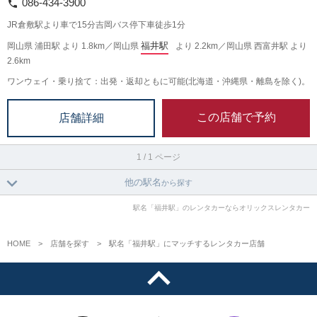
086-434-3900
JR倉敷駅より車で15分吉岡バス停下車徒歩1分
福井駅
岡山県 浦田駅 より 1.8km／岡山県
より 2.2km／岡山県 西富井駅 より
2.6km
ワンウェイ・乗り捨て：出発・返却ともに可能(北海道・沖縄県・離島を除く)。
この店舗で予約
店舗詳細
1 / 1 ページ
他の駅名
から探す
駅名「福井駅」のレンタカーならオリックスレンタカー
HOME
店舗を探す
駅名「福井駅」にマッチするレンタカー店舗