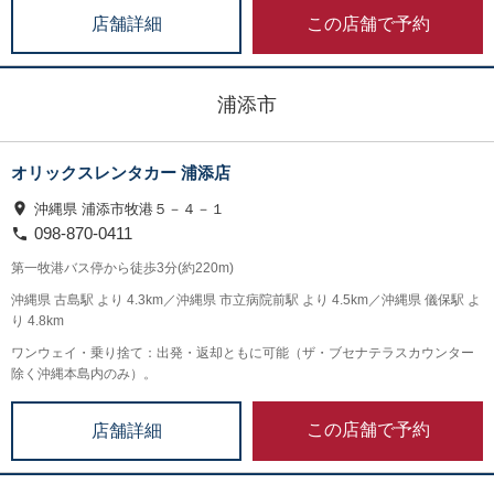
この店舗で予約
店舗詳細
浦添市
オリックスレンタカー 浦添店
沖縄県 浦添市牧港５－４－１
098-870-0411
第一牧港バス停から徒歩3分(約220m)
沖縄県 古島駅 より 4.3km／沖縄県 市立病院前駅 より 4.5km／沖縄県 儀保駅 よ
り 4.8km
ワンウェイ・乗り捨て：出発・返却ともに可能（ザ・ブセナテラスカウンター
除く沖縄本島内のみ）。
この店舗で予約
店舗詳細