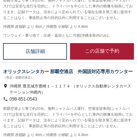
那覇空港より車で約20分。無料シャトルバス運行。空港送迎車両(シャトルバ
ス)では安全な走行を目的に、ドライバーを中心とした車内の映像を録画してお
ります。記録データは、法令により定められている場合を除き第三者に提供す
ることはなく、事故防止等の目的以外に利用することはございません。
沖縄県 赤嶺駅 より 4km／沖縄県 小禄駅 より 4.4km
ワンウェイ・乗り捨て：出発・返却ともに可能(沖縄本島内のみ)。
この店舗で予約
店舗詳細
オリックスレンタカー 那覇空港店 外国語対応専用カウンター
（母店：那覇空港店）
沖縄県 豊見城市豊崎１－１１７４ （オリックス自動車レンタカース
テーション沖縄内）
098-851-0543
那覇空港より車で約20分。無料シャトルバス運行。空港送迎車両(シャトルバ
ス)では安全な走行を目的に、ドライバーを中心とした車内の映像を録画してお
ります。記録データは、法令により定められている場合を除き第三者に提供す
ることはなく、事故防止等の目的以外に利用することはございません。
沖縄県 赤嶺駅 より 4km／沖縄県 小禄駅 より 4.4km