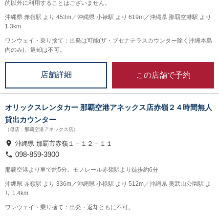
的以外に利用することはございません。
沖縄県 赤嶺駅 より 453m／沖縄県 小禄駅 より 619m／沖縄県 那覇空港駅 より
1.3km
ワンウェイ・乗り捨て：出発は可能(ザ・ブセナテラスカウンター除く沖縄本島
内のみ)。返却は不可。
この店舗で予約
店舗詳細
オリックスレンタカー 那覇空港アネックス店赤嶺２４時間無人
貸出カウンター
（母店：那覇空港アネックス店）
沖縄県 那覇市赤嶺１－１２－１１
098-859-3900
那覇空港より車で約5分。モノレール赤嶺駅より徒歩約6分
沖縄県 赤嶺駅 より 336m／沖縄県 小禄駅 より 512m／沖縄県 奥武山公園駅 よ
り 1.4km
ワンウェイ・乗り捨て：出発・返却ともに不可。