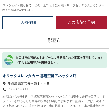
ワンウェイ・乗り捨て：出発・返却ともに可能（ザ・ブセナテラスカウンター
除く沖縄本島内のみ）。
この店舗で予約
店舗詳細
那覇市
当店は再生可能エネルギーにより発電された電気を使用しています
（非化石証書等の利用を含む）。
オリックスレンタカー 那覇空港アネックス店
沖縄県 那覇市安次嶺１４－５
098-859-3900
赤嶺駅から徒歩8分。空港送迎車両(シャトルバス)では安全な走行を目的に、ド
ライバーを中心とした車内の映像を録画しております。記録データは、法令に
より定められている場合を除き第三者に提供することはなく、事故防止等の目