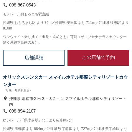
098-867-0543
モノレールおもろまち駅直結
沖縄県 おもろまち駅 より 76m／沖縄県 安里駅 より 711m／沖縄県 牧志駅 より
810m
ワンウェイ・乗り捨て：出発・返却ともに可能（ザ・ブセナテラスカウンター
除く沖縄本島内のみ）。
この店舗で予約
店舗詳細
オリックスレンタカー スマイルホテル那覇シティリゾートカウ
ンター
（母店：旭橋駅西店）
沖縄県 那覇市久米２－３２－１ スマイルホテル那覇シティリゾート
内
098-894-2107
ゆいレール「県庁前駅」北口より徒歩約9分
沖縄県 旭橋駅 より 684m／沖縄県 県庁前駅 より 727m／沖縄県 美栄橋駅 より