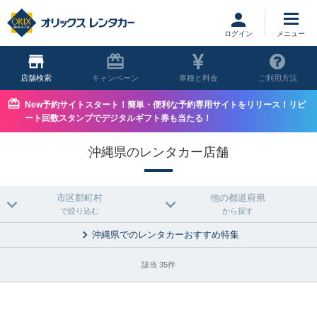
ログイン
店舗
キャンペーン
車種と料金
ご利用方法
New予約サイトスタート！簡単・便利な予約専用サイトをリリース！リピ
ート回数スタンプでデジタルギフト券も当たる！
沖縄県のレンタカー店舗
市区郡町村
他の都道府県
で絞り込む
から探す
沖縄県でのレンタカーおすすめ特集
該当 35件