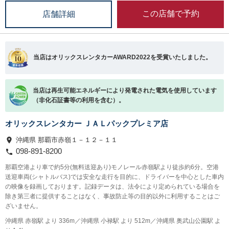
この店舗で予約
店舗詳細
当店はオリックスレンタカーAWARD2022を受賞いたしました。
当店は再生可能エネルギーにより発電された電気を使用しています
（非化石証書等の利用を含む）。
オリックスレンタカー ＪＡＬパックプレミア店
沖縄県 那覇市赤嶺１－１２－１１
098-891-8200
那覇空港より車で約5分(無料送迎あり)モノレール赤嶺駅より徒歩約6分。空港
送迎車両(シャトルバス)では安全な走行を目的に、ドライバーを中心とした車内
の映像を録画しております。記録データは、法令により定められている場合を
除き第三者に提供することはなく、事故防止等の目的以外に利用することはご
ざいません。
沖縄県 赤嶺駅 より 336m／沖縄県 小禄駅 より 512m／沖縄県 奥武山公園駅 よ