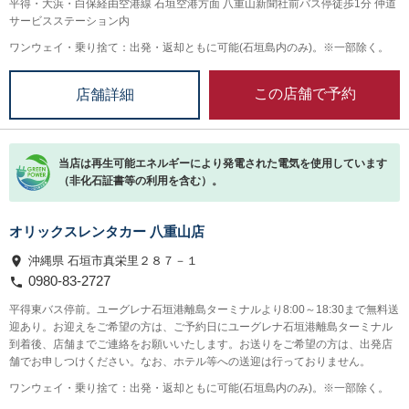
平得・大浜・白保経由空港線 石垣空港方面 八重山新聞社前バス停徒歩1分 仲道
サービスステーション内
ワンウェイ・乗り捨て：出発・返却ともに可能(石垣島内のみ)。※一部除く。
この店舗で予約
店舗詳細
当店は再生可能エネルギーにより発電された電気を使用しています
（非化石証書等の利用を含む）。
オリックスレンタカー 八重山店
沖縄県 石垣市真栄里２８７－１
0980-83-2727
平得東バス停前。ユーグレナ石垣港離島ターミナルより8:00～18:30まで無料送
迎あり。お迎えをご希望の方は、ご予約日にユーグレナ石垣港離島ターミナル
到着後、店舗までご連絡をお願いいたします。お送りをご希望の方は、出発店
舗でお申しつけください。なお、ホテル等への送迎は行っておりません。
ワンウェイ・乗り捨て：出発・返却ともに可能(石垣島内のみ)。※一部除く。