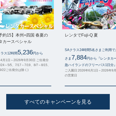
予約15】本州+四国 春夏の
レンタでFuji-Q 夏
タカースペシャル
SAクラス24時間5名さまご利用
5,236
クラス12時間
円から
7,884
さま
円から『レンタカ
年4月1日～2026年9月30日 ご出発分
急ハイランドのフリーパス1日分
/24～5/5、7/17～7/19、8/7～8/15、
～9/22ご出発分は除く)
ご入園日:2026年6月1日～2026年9
の営業日
すべてのキャンペーンを見る