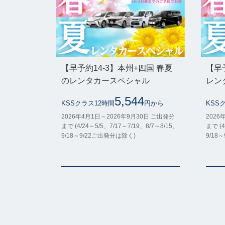
【早予約14-3】本州+四国 春夏
【早
のレンタカースペシャル
レン
5,544
KSSクラス12時間
円から
KSS
2026年4月1日～2026年9月30日 ご出発分
2026
まで (4/24～5/5、7/17～7/19、8/7～8/15、
まで (4
9/18～9/22ご出発分は除く)
9/18