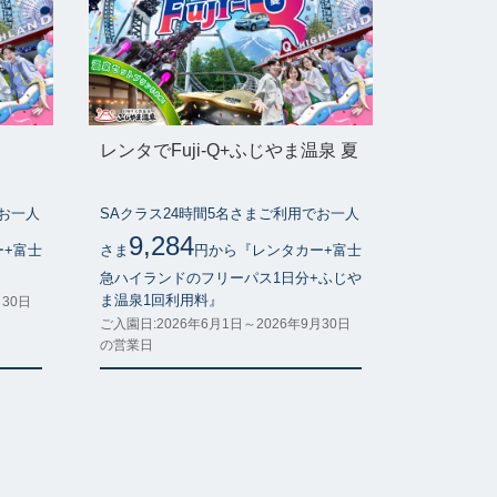
レンタでFuji-Q+ふじやま温泉 夏
でお一人
SAクラス24時間5名さまご利用でお一人
9,284
ー+富士
さま
円から『レンタカー+富士
』
急ハイランドのフリーパス1日分+ふじや
ま温泉1回利用料』
月30日
ご入園日:2026年6月1日～2026年9月30日
の営業日