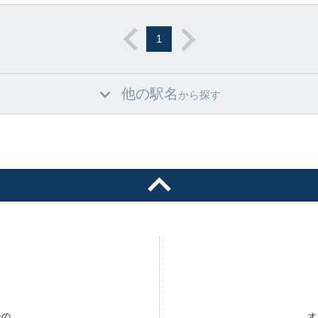
1
他の駅名
から探す
ーの
オ