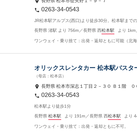
長野県 松本市征矢野１－９－７
0263-34-0543
JR松本駅アルプス(西口)より徒歩30分。松本駅まで
長野県 渚駅 より 756m／長野県 西
松本駅
より 1km
ワンウェイ・乗り捨て：出発・返却ともに可能（北海
オリックスレンタカー 松本駅バスタ
（母店：松本店）
長野県 松本市深志１丁目２－３０ Ｂ１階 ０
0263-34-0543
松本駅より徒歩1分
長野県
松本駅
より 191m／長野県 西
松本駅
より 4
ワンウェイ・乗り捨て：出発・返却ともに不可。