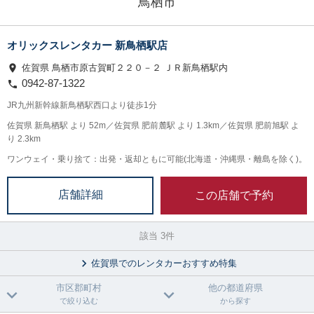
鳥栖市
オリックスレンタカー 新鳥栖駅店
佐賀県 鳥栖市原古賀町２２０－２ ＪＲ新鳥栖駅内
0942-87-1322
JR九州新幹線新鳥栖駅西口より徒歩1分
佐賀県 新鳥栖駅 より 52m／佐賀県 肥前麓駅 より 1.3km／佐賀県 肥前旭駅 よ
り 2.3km
ワンウェイ・乗り捨て：出発・返却ともに可能(北海道・沖縄県・離島を除く)。
この店舗で予約
店舗詳細
該当 3件
佐賀県でのレンタカーおすすめ特集
市区郡町村
他の都道府県
で絞り込む
から探す