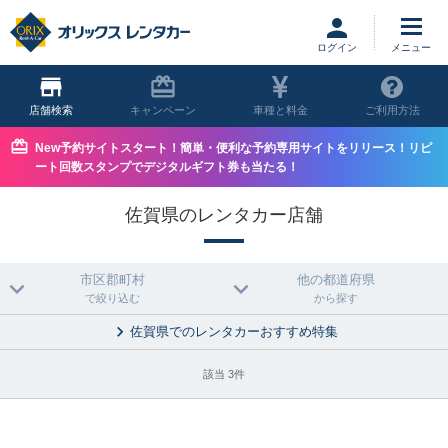
ログイン
店舗
キャンペーン
車種と料金
ご利用方法
New予約サイトスタート！簡単・便利な予約専用サイトをリリース！リピ
ート回数スタンプでデジタルギフト券も当たる！
佐賀県のレンタカー店舗
市区郡町村
他の都道府県
で絞り込む
から探す
佐賀県でのレンタカーおすすめ特集
該当 3件