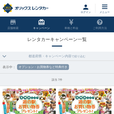
ログイン
店舗
キャンペーン
車種と料金
ご利用方法
レンタカーキャンペーン一覧
都道府県・キャンペーン内容
で絞り込む
表示中：
オプション・お買物券など特典付き
該当 7件