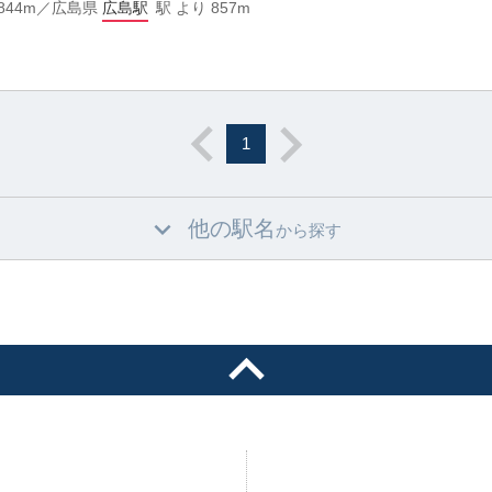
844m／広島県
広島駅
駅 より 857m
1
他の駅名
から探す