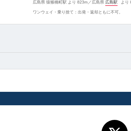
広島県 猿猴橋町駅 より 823m／広島県
広島駅
より 
ワンウェイ・乗り捨て：出発・返却ともに不可。