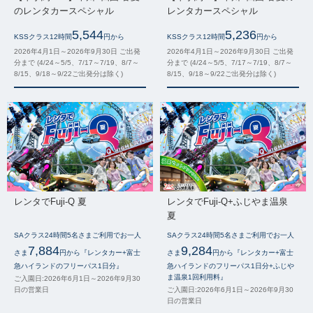
のレンタカースペシャル
レンタカースペシャル
5,544
5,236
KSSクラス12時間
円から
KSSクラス12時間
円から
2026年4月1日～2026年9月30日 ご出発
2026年4月1日～2026年9月30日 ご出発
分まで (4/24～5/5、7/17～7/19、8/7～
分まで (4/24～5/5、7/17～7/19、8/7～
8/15、9/18～9/22ご出発分は除く)
8/15、9/18～9/22ご出発分は除く)
レンタでFuji-Q 夏
レンタでFuji-Q+ふじやま温泉
夏
SAクラス24時間5名さまご利用でお一人
SAクラス24時間5名さまご利用でお一人
7,884
9,284
さま
円から『レンタカー+富士
さま
円から『レンタカー+富士
急ハイランドのフリーパス1日分』
急ハイランドのフリーパス1日分+ふじや
ま温泉1回利用料』
ご入園日:2026年6月1日～2026年9月30
日の営業日
ご入園日:2026年6月1日～2026年9月30
日の営業日