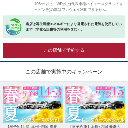
196cm以上、WD以上(代表車種ハイエースグランドキ
ャビン等)の車はワンウェイ利用できません。
当店は再生可能エネルギーにより発電された電気を使用してい
ます（非化石証書等の利用を含む）。
この店舗で予約する
この店舗で実施中のキャンペーン
【早予約14-3】本州+四国 春夏
【早予約15】本州+四国 春夏の