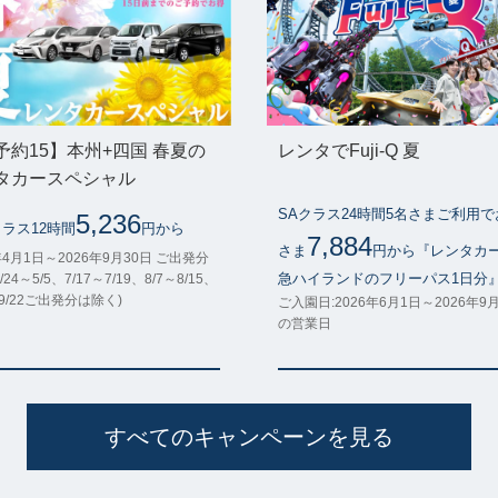
予約15】本州+四国 春夏の
レンタでFuji-Q 夏
タカースペシャル
SAクラス24時間5名さまご利用
5,236
クラス12時間
円から
7,884
さま
円から『レンタカ
年4月1日～2026年9月30日 ご出発分
急ハイランドのフリーパス1日分
/24～5/5、7/17～7/19、8/7～8/15、
～9/22ご出発分は除く)
ご入園日:2026年6月1日～2026年9
の営業日
すべてのキャンペーンを見る