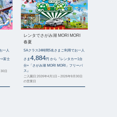
レンタでさがみ湖 MORI MORI
春夏
でお一人
SAクラス24時間5名さまご利用でお一人
4,884
ー+富士
さま
円 から『レンタカー1台
』
分+「さがみ湖 MORI MORI」フリーパ
ス』
月30日
ご入園日:2026年4月1日～2026年9月30日
の営業日