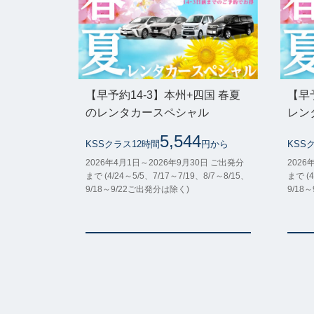
【早予約14-3】本州+四国 春夏
【早
のレンタカースペシャル
レン
5,544
KSSクラス12時間
円から
KSS
2026年4月1日～2026年9月30日 ご出発分
2026
まで (4/24～5/5、7/17～7/19、8/7～8/15、
まで (4
9/18～9/22ご出発分は除く)
9/18