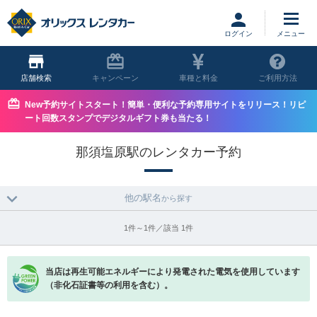
ログイン
店舗
キャンペーン
車種と料金
ご利用方法
New予約サイトスタート！簡単・便利な予約専用サイトをリリース！リピ
ート回数スタンプでデジタルギフト券も当たる！
那須塩原駅のレンタカー予約
他の駅名
から探す
1件～1件／該当 1件
当店は再生可能エネルギーにより発電された電気を使用しています
（非化石証書等の利用を含む）。