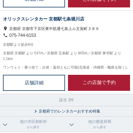
オリックスレンタカー 京都駅七条堀川店
京都府 京都市下京区東中筋通七条上ル文覚町３８９
075-744-6153
京都駅より徒歩8分
京都府 京都駅 より 537m／京都府 五条駅 より 805m／京都府 東寺駅 より
1.1km
ワンウェイ・乗り捨て：出発・返却ともに可能(北海道・沖縄県・離島を除く)。
この店舗で予約
店舗詳細
該当 3件
京都府でのレンタカーおすすめ特集
他の市区郡町村
他の都道府県
から探す
から探す