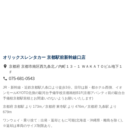
オリックスレンタカー 京都駅前新幹線口店
京都府 京都市南区西九条北ノ内町１３－１ ＷＡＫＡＴＯビル地下１
Ｆ
075-681-0543
JR・新幹線・近鉄京都駅八条口より徒歩3分。目印は新・都ホテル西側、イオ
ンモールKYOTO北側の駿河台予備学校京都南校B1F(京都アバンティ前の駿台台
予備校京都駅前校とお間違いのないようお願いいたします)
京都府 京都駅 より 173m／京都府 東寺駅 より 476m／京都府 九条駅 より
679m
ワンウェイ・乗り捨て：出発・返却ともに可能(北海道・沖縄県・離島を除く)。
※返却は車両のサイズ制限あり。