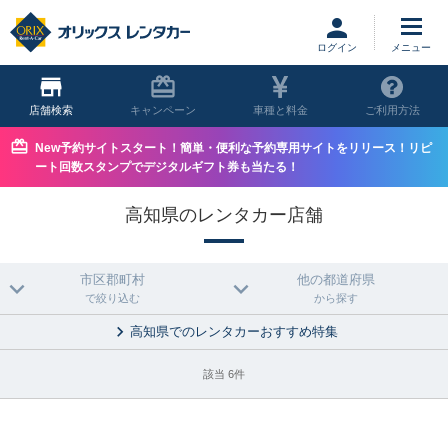
ログイン
店舗
キャンペーン
車種と料金
ご利用方法
New予約サイトスタート！簡単・便利な予約専用サイトをリリース！リピ
ート回数スタンプでデジタルギフト券も当たる！
高知県のレンタカー店舗
市区郡町村
他の都道府県
で絞り込む
から探す
高知県でのレンタカーおすすめ特集
該当 6件