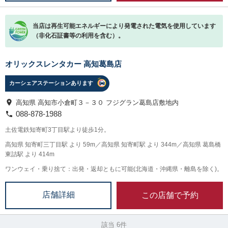
当店は再生可能エネルギーにより発電された電気を使用しています
（非化石証書等の利用を含む）。
オリックスレンタカー 高知葛島店
カーシェアステーションあります
高知県 高知市小倉町３－３０ フジグラン葛島店敷地内
088-878-1988
土佐電鉄知寄町3丁目駅より徒歩1分。
高知県 知寄町三丁目駅 より 59m／高知県 知寄町駅 より 344m／高知県 葛島橋
東詰駅 より 414m
ワンウェイ・乗り捨て：出発・返却ともに可能(北海道・沖縄県・離島を除く)。
この店舗で予約
店舗詳細
該当 6件