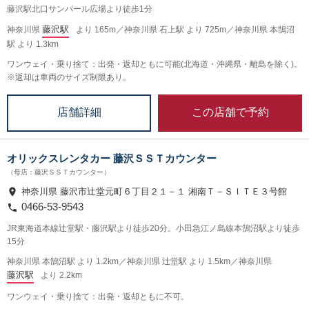
藤沢駅北口サンパール広場より徒歩1分
藤沢駅
神奈川県
より 165m／神奈川県 石上駅 より 725m／神奈川県 本鵠沼
駅 より 1.3km
ワンウェイ・乗り捨て：出発・返却ともに可能(北海道・沖縄県・離島を除く)。
※返却は車両のサイズ制限あり。
この店舗で予約
店舗詳細
オリックスレンタカー 藤沢ＳＳＴカウンター
（母店：藤沢ＳＳＴカウンター）
神奈川県 藤沢市辻堂元町６丁目２１－１ 湘南Ｔ－ＳＩＴＥ３号館
0466-53-9543
JR東海道本線辻堂駅・藤沢駅より徒歩20分。小田急江ノ島線本鵠沼駅より徒歩
15分
神奈川県 本鵠沼駅 より 1.2km／神奈川県 辻堂駅 より 1.5km／神奈川県
藤沢駅
より 2.2km
ワンウェイ・乗り捨て：出発・返却ともに不可。