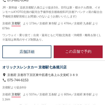
075-681-0543
JR・新幹線・近鉄京都駅八条口より徒歩3分。目印は新・都ホテル西側、イオ
ンモールKYOTO北側の駿河台予備学校京都南校B1F(京都アバンティ前の駿台台
予備校京都駅前校とお間違いのないようお願いいたします)
京都駅
京都府
より 173m／京都府 東寺駅 より 476m／京都府 九条駅 より
679m
ワンウェイ・乗り捨て：出発・返却ともに可能(北海道・沖縄県・離島を除く)。
※返却は車両のサイズ制限あり。
この店舗で予約
店舗詳細
オリックスレンタカー 京都駅七条堀川店
京都府 京都市下京区東中筋通七条上ル文覚町３８９
075-744-6153
京都駅より徒歩8分
京都駅
京都府
より 537m／京都府 五条駅 より 805m／京都府 東寺駅 より
1.1km