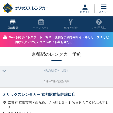
ログイン
店舗
キャンペーン
車種と料金
ご利用方法
New予約サイトスタート！簡単・便利な予約専用サイトをリリース！リピ
ート回数スタンプでデジタルギフト券も当たる！
京都駅のレンタカー予約
他の駅名
から探す
1件～2件／該当 2件
オリックスレンタカー 京都駅前新幹線口店
京都府 京都市南区西九条北ノ内町１３－１ ＷＡＫＡＴＯビル地下１
Ｆ