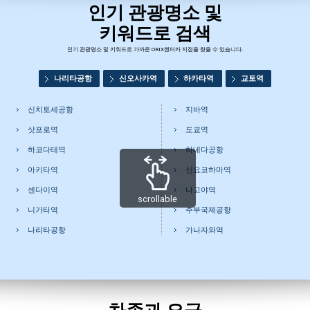
인기 관광명소 및
키워드로 검색
인기 관광명소 및 키워드로 가까운 ORIX렌터카 지점을 찾을 수 있습니다.
나리타공항
신오사카역
하카타역
교토역
신치토세공항
지바역
삿포로역
도쿄역
하코다테역
하네다공항
아키타역
신요코하마역
센다이역
나고야역
scrollable
니가타역
주부국제공항
나리타공항
가나자와역