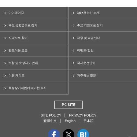
마이페이지
ORIX렌터카 소개
주요 공항명으로 찾기
주요 역명으로 찾기
지역으로 찾기
차종 및 요금 안내
편도이용 요금
이벤트/할인
보험 및 보상제도 안내
국제운전면허
이용 가이드
자주하는 질문
특정상거래법에 의거한 표시
PC SITE
SITE POLICY
PRIVACY POLICY
繁體中文
English
日本語