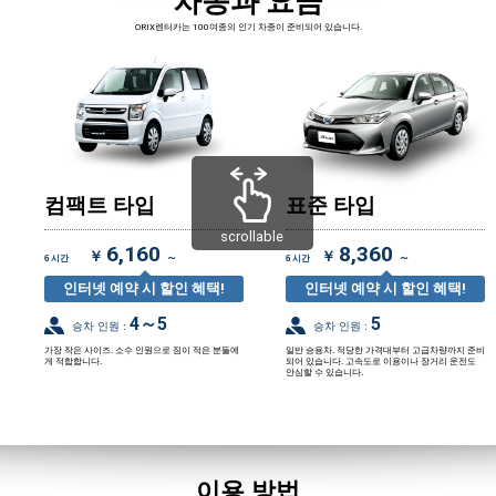
차종과 요금
ORIX렌터카는 100여종의 인기 차종이 준비되어 있습니다.
컴팩트 타입
표준 타입
scrollable
6,160
8,360
￥
￥
～
～
6 시간
6 시간
인터넷 예약 시 할인 혜택!
인터넷 예약 시 할인 혜택!
4～5
5
승차 인원 :
승차 인원 :
가장 작은 사이즈. 소수 인원으로 짐이 적은 분들에
일반 승용차. 적당한 가격대부터 고급차량까지 준비
게 적합합니다.
되어 있습니다. 고속도로 이용이나 장거리 운전도
안심할 수 있습니다.
이용 방법