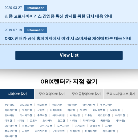
2020-03-27
Information
신종 코로나바이러스 감염증 확산 방지를 위한 당사 대응 안내
2019-07-19
Information
ORIX 렌터카 공식 홈페이지에서 예약 시 소비세율 개정에 따른 대응 안내
View List
ORIX렌터카 지점 찾기
지역으로 찾기
주요 역명으로 찾기
주요 공항명으로 찾기
주요 도시명으로 찾기
홋카이도
아오모리현
이와테현
미야기현
아키타현
야마가타현
후쿠시마현
이바라키현
도치기현
군마현
사이타마현
지바현
도쿄도
가나가와현
니가타현
도야마현
이시카와현
후쿠이현
야마나시현
나가노현
기후현
시즈오카현
아이치현
미에현
시가현
교토부
오사카부
효고현
나라현
와카야마현
돗토리현
시마네현
오카야마현
히로시마현
야마구치현
도쿠시마현
가가와현
에히메현
고치현
후쿠오카현
사가현
나가사키현
구마모토현
오이타현
미야자키현
가고시마현
미야자키현