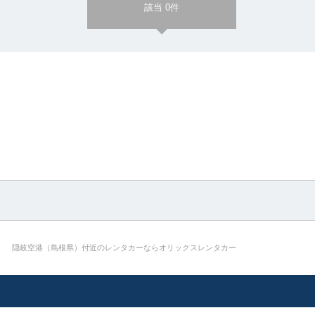
該当 0件
隠岐空港（島根県）付近のレンタカーならオリックスレンタカー