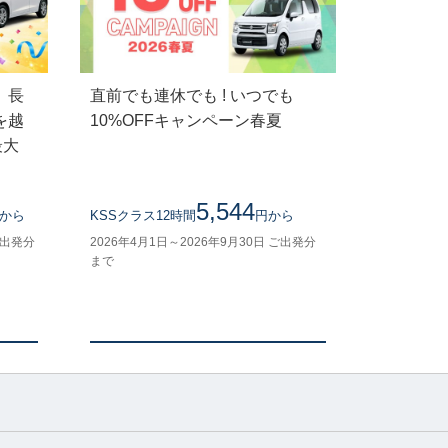
】長
直前でも連休でも ! いつでも
を越
10%OFFキャンペーン春夏
最大
5,544
から
KSSクラス12時間
円から
ご出発分
2026年4月1日～2026年9月30日 ご出発分
まで