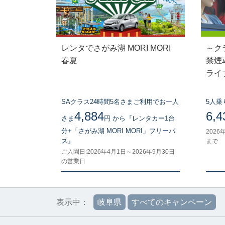
レンタでさがみ湖 MORI MORI
～ク
春夏
禁煙車
ライブ
SAクラス24時間5名さまご利用でお一人
5人乗
4,884
6,
さま
円 から『レンタカー1台
分+「さがみ湖 MORI MORI」フリーパ
2026
ス』
まで
ご入園日:2026年4月1日～2026年9月30日
の営業日
表示中：
岐阜県
すべてのキャンペーン