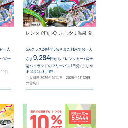
レンタでFuji-Q+ふじやま温泉 夏
でお一人
SAクラス24時間5名さまご利用でお一人
9,284
ー+富士
さま
円から『レンタカー+富士
』
急ハイランドのフリーパス1日分+ふじや
ま温泉1回利用料』
月30日
ご入園日:2026年6月1日～2026年9月30日
の営業日