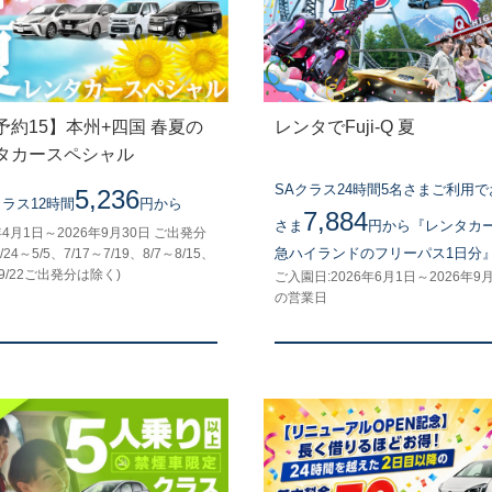
予約15】本州+四国 春夏の
レンタでFuji-Q 夏
タカースペシャル
SAクラス24時間5名さまご利用
5,236
クラス12時間
円から
7,884
さま
円から『レンタカ
年4月1日～2026年9月30日 ご出発分
急ハイランドのフリーパス1日分
/24～5/5、7/17～7/19、8/7～8/15、
～9/22ご出発分は除く)
ご入園日:2026年6月1日～2026年9
の営業日