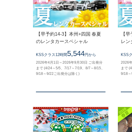
【早予約14-3】本州+四国 春夏
【早
のレンタカースペシャル
レン
5,544
KSSクラス12時間
円から
KSS
2026年4月1日～2026年9月30日 ご出発分
2026
まで (4/24～5/5、7/17～7/19、8/7～8/15、
まで (4
9/18～9/22ご出発分は除く)
9/18