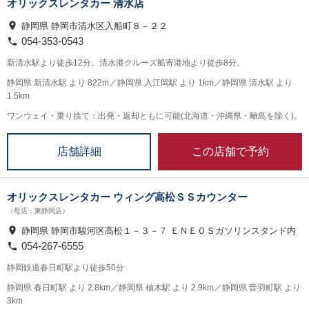
オリックスレンタカー 清水店
静岡県 静岡市清水区入船町８－２２
054-353-0543
新清水駅より徒歩12分。清水港クルーズ船寄港地より徒歩8分。
静岡県 新清水駅 より 822m／静岡県 入江岡駅 より 1km／静岡県 清水駅 より
1.5km
ワンウェイ・乗り捨て：出発・返却ともに可能(北海道・沖縄県・離島を除く)。
この店舗で予約
店舗詳細
オリックスレンタカー ウィング高松ＳＳカウンター
（母店：東静岡店）
静岡県 静岡市駿河区高松１－３－７ ＥＮＥＯＳガソリンスタンド内
054-267-6555
静岡鉄道春日町駅より徒歩50分
静岡県 春日町駅 より 2.8km／静岡県 柚木駅 より 2.9km／静岡県 音羽町駅 より
3km