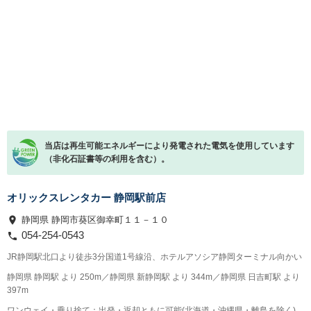
当店は再生可能エネルギーにより発電された電気を使用しています
（非化石証書等の利用を含む）。
オリックスレンタカー 静岡駅前店
静岡県 静岡市葵区御幸町１１－１０
054-254-0543
JR静岡駅北口より徒歩3分国道1号線沿、ホテルアソシア静岡ターミナル向かい
静岡県 静岡駅 より 250m／静岡県 新静岡駅 より 344m／静岡県 日吉町駅 より
397m
ワンウェイ・乗り捨て：出発・返却ともに可能(北海道・沖縄県・離島を除く)。