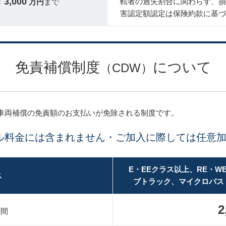
3,000
転者の過失割合に関わらず、損害
き
万円
まで
害認定額認定は保険約款に基づ
免責補償制度
について
（CDW）
車両補償の免責額のお支払いが免除される制度です。
ル料金には含まれません・ご加入に際しては任意
E・EEクラス以上、RE・W
ス
ブトラック、マイクロバス
2
時間