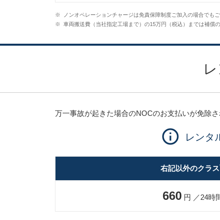
※
ノンオペレーションチャージは免責保障制度ご加入の場合でもご
※
車両搬送費（当社指定工場まで）の15万円（税込）までは補償
レ
万一事故が起きた場合のNOCのお支払いが免除
レンタ
右記以外のクラス
660
円 ／24時