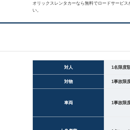
オリックスレンタカーなら無料でロードサービス
い。
対人
1名限度
対物
1事故限
車両
1事故限