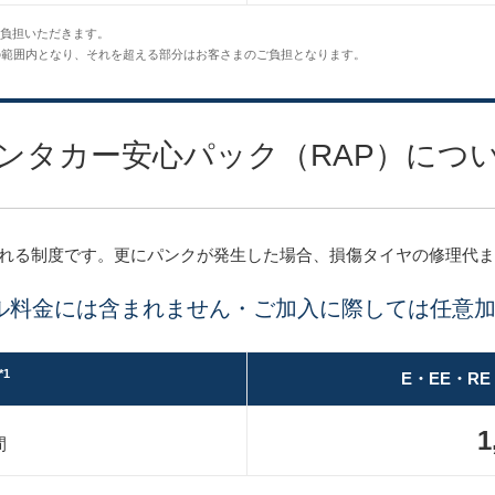
負担いただきます。
の範囲内となり、それを超える部分はお客さまのご負担となります。
ンタカー安心パック（RAP）につ
される制度です。更にパンクが発生した場合、損傷タイヤの修理代
ル料金には含まれません・ご加入に際しては任意
*1
E・EE・R
1
間