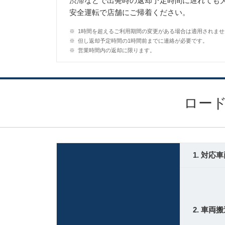
渋滞などで出発時の返却予定時間に遅れても
安全運転で店舗にご帰着ください。
※
1時間を超えるご利用期間の変更がある場合は適用されませ
※
但し返却予定時間の1時間前までに連絡が必要です。
※
営業時間内の返却に限ります。
ロー
1. 対応
2. 車