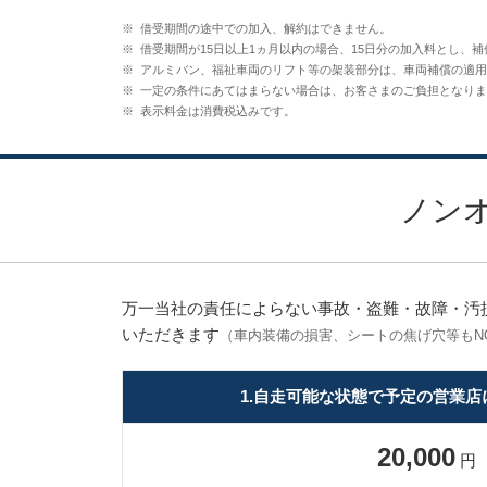
※
借受期間の途中での加入、解約はできません。
※
借受期間が15日以上1ヵ月以内の場合、15日分の加入料とし、
※
アルミバン、福祉車両のリフト等の架装部分は、車両補償の適用
※
一定の条件にあてはまらない場合は、お客さまのご負担となりま
※
表示料金は消費税込みです。
ノン
万一当社の責任によらない事故・盗難・故障・汚
いただきます
（車内装備の損害、シートの焦げ穴等もN
1.自走可能な状態で予定の営業
20,000
円