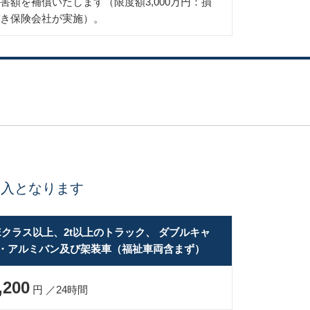
額を補償いたします（限度額3,000万円：損
き保険会社が実施）。
加入となります
Eクラス以上、2t以上のトラック、 ダブルキャ
・アルミバン及び架装車（福祉車両含まず）
,200
円 ／24時間