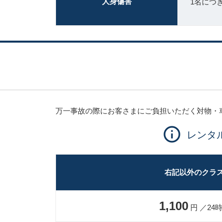
人身傷害
1名につ
万一事故の際にお客さまにご負担いただく対物・
レンタ
右記以外のクラ
1,100
円 ／24