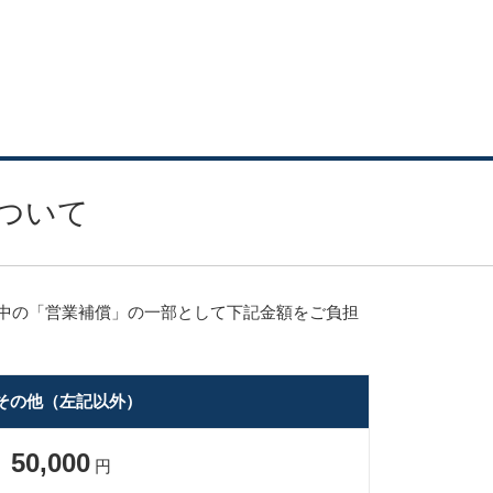
ついて
中の「営業補償」の一部として下記金額をご負担
.その他（左記以外）
50,000
円