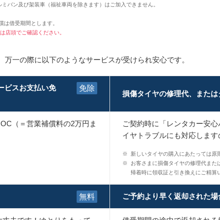
ルミバン及び架装車（福祉車両を除きます）はご加入できません。
補償は借受期間とします。
は店頭でご確認ください。
と、万一の際に以下のようなサービスが受けられ安心です。
ービスお支払い免
免除
損傷タイヤの修理代、または
OC（＝営業補償料の2万円ま
ご契約時に「レンタカー安心
イヤトラブルにも対応します
※
新しいタイヤの購入にあたっては原
※
お客さまに損傷タイヤの修理代また
帰着時に領収証と引き換えにご精算
ご予約より早く返却された場
無料