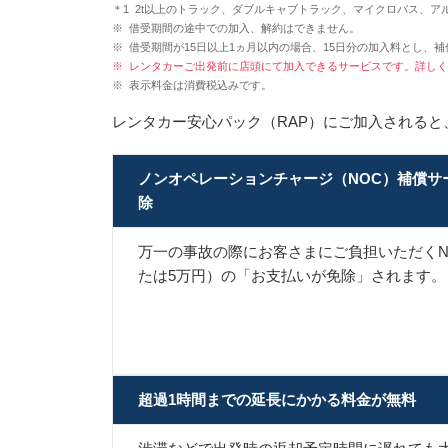
＊1
2t以上のトラック、ダブルキャブトラック、マイクロバス、ア
※
借受期間の途中での加入、解約はできません。
※
借受期間が15日以上1ヵ月以内の場合、15日分の加入料とし、
※
レンタカーご出発前に店頭にて加入できるサービスです。詳しく
※
表示料金は消費税込みです。
レンタカー安心パック（RAP）にご加入される
ノンオペレーションチャージ（NOC）補償サ
除
万一の事故の際にお客さまにご負担いただくN
たは5万円）の
「お支払いが免除」
されます。
超過1時間までの延長にかかる料金が無料