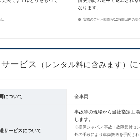
大丈夫です！ゆとりをもって
借受期間の途中で返却される
なります。
ん。
※
実際のご利用期間が12時間以内の場
ドサービス
に
（レンタル料に含みます）
車両について
全車両
事故等の現場から当社指定工場
します。
※損保ジャパン 事故・故障受付セ
両搬送サービスについて
外の手段により車両搬送を手配され