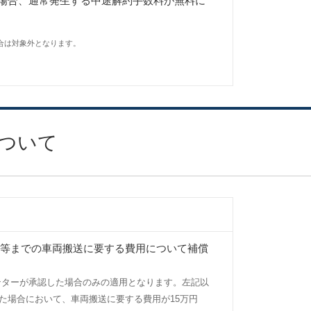
場合、通常発生する中途解約手数料が無料に
合は対象外となります。
ついて
等までの車両搬送に要する費用について補償
ンターが承認した場合のみの適用となります。左記以
た場合において、車両搬送に要する費用が15万円