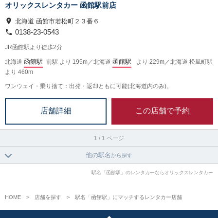
オリックスレンタカー 函館駅前店
北海道 函館市若松町２３番６
0138-23-0543
JR函館駅より徒歩2分
函館駅
函館駅
北海道
前駅 より 195m／北海道
より 229m／北海道 松風町駅
より 460m
ワンウェイ・乗り捨て：出発・返却ともに可能(北海道内のみ)。
この店舗で予約
店舗詳細
1 / 1 ページ
他の駅名
から探す
駅名「函館駅」のレンタカーならオリックスレンタカー
HOME
店舗を探す
駅名「函館駅」にマッチするレンタカー店舗