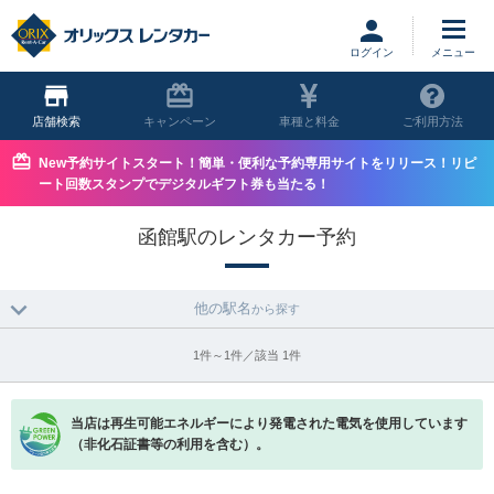
ログイン
店舗
キャンペーン
車種と料金
ご利用方法
New予約サイトスタート！簡単・便利な予約専用サイトをリリース！リピ
ート回数スタンプでデジタルギフト券も当たる！
函館駅のレンタカー予約
他の駅名
から探す
1件～1件／該当 1件
当店は再生可能エネルギーにより発電された電気を使用しています
（非化石証書等の利用を含む）。