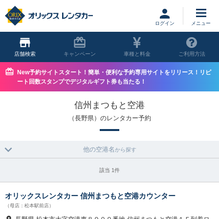
ログイン
店舗
キャンペーン
車種と料金
ご利用方法
New予約サイトスタート！簡単・便利な予約専用サイトをリリース！リピ
ート回数スタンプでデジタルギフト券も当たる！
信州まつもと空港
（長野県）のレンタカー予約
他の空港名
から探す
該当 1件
オリックスレンタカー 信州まつもと空港カウンター
（母店：松本駅前店）