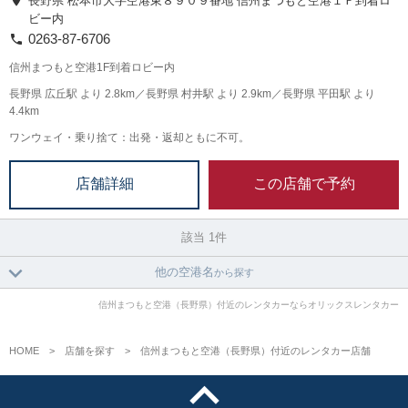
長野県 松本市大字空港東８９０９番地 信州まつもと空港１Ｆ到着ロ
ビー内
0263-87-6706
信州まつもと空港1F到着ロビー内
長野県 広丘駅 より 2.8km／長野県 村井駅 より 2.9km／長野県 平田駅 より
4.4km
ワンウェイ・乗り捨て：出発・返却ともに不可。
この店舗で予約
店舗詳細
該当 1件
他の空港名
から探す
信州まつもと空港（長野県）付近のレンタカーならオリックスレンタカー
HOME
店舗を探す
信州まつもと空港（長野県）付近のレンタカー店舗