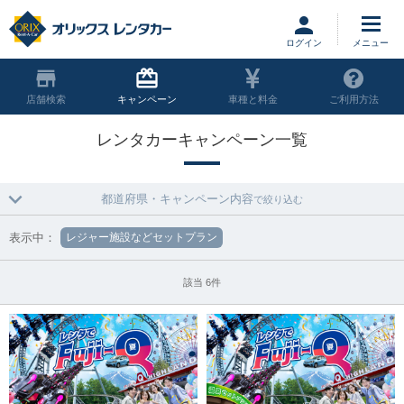
ログイン
店舗
キャンペーン
車種と料金
ご利用方法
レンタカーキャンペーン一覧
都道府県・キャンペーン内容
で絞り込む
表示中：
レジャー施設などセットプラン
該当 6件