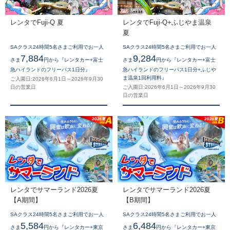
レンタでFuji-Q 夏
レンタでFuji-Q+ふじやま温泉
夏
SAクラス24時間5名さまご利用でお一人
SAクラス24時間5名さまご利用でお一人
7,884
9,284
さま
円から『レンタカー+富士
さま
円から『レンタカー+富士
急ハイランドのフリーパス1日分』
急ハイランドのフリーパス1日分+ふじや
ま温泉1回利用料』
ご入園日:2026年6月1日～2026年9月30
日の営業日
ご入園日:2026年6月1日～2026年9月30
日の営業日
レンタでサマーランド2026夏
レンタでサマーランド2026夏
【A期間】
【B期間】
SAクラス24時間5名さまご利用でお一人
SAクラス24時間5名さまご利用でお一人
5,584
6,484
さま
円から『レンタカー+東京
さま
円から『レンタカー+東京