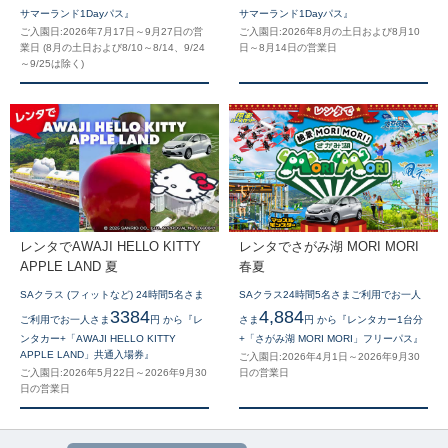
サマーランド1Dayパス』
サマーランド1Dayパス』
ご入園日:2026年7月17日～9月27日の営
ご入園日:2026年8月の土日および8月10
業日 (8月の土日および8/10～8/14、9/24
日～8月14日の営業日
～9/25は除く)
レンタでAWAJI HELLO KITTY
レンタでさがみ湖 MORI MORI
APPLE LAND 夏
春夏
SAクラス (フィットなど) 24時間5名さま
SAクラス24時間5名さまご利用でお一人
3384
4,884
ご利用でお一人さま
円 から『レ
さま
円 から『レンタカー1台分
ンタカー+「AWAJI HELLO KITTY
+「さがみ湖 MORI MORI」フリーパス』
APPLE LAND」共通入場券』
ご入園日:2026年4月1日～2026年9月30
ご入園日:2026年5月22日～2026年9月30
日の営業日
日の営業日