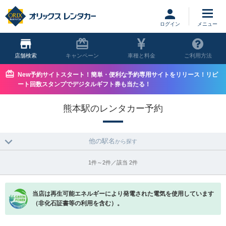
ログイン
店舗
キャンペーン
車種と料金
ご利用方法
New予約サイトスタート！簡単・便利な予約専用サイトをリリース！リピ
ート回数スタンプでデジタルギフト券も当たる！
熊本駅のレンタカー予約
他の駅名
から探す
1件～2件／該当 2件
当店は再生可能エネルギーにより発電された電気を使用しています
（非化石証書等の利用を含む）。