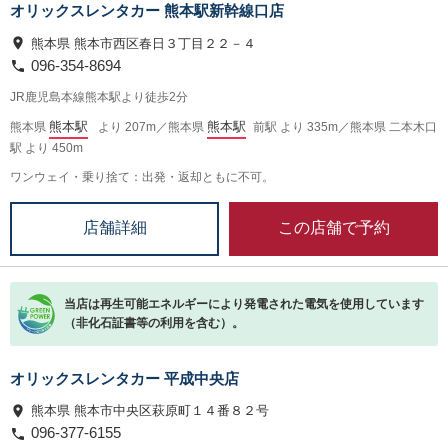
オリックスレンタカー 熊本駅新幹線口店
熊本県 熊本市西区春日３丁目２２－４
096-354-8694
JR鹿児島本線熊本駅より徒歩2分
熊本駅
熊本駅
熊本県
より 207m／熊本県
前駅 より 335m／熊本県 二本木口
駅 より 450m
ワンウェイ・乗り捨て：出発・返却ともに不可。
この店舗で予約
店舗詳細
当店は再生可能エネルギーにより発電された電気を使用しています
（非化石証書等の利用を含む）。
オリックスレンタカー 平成中央店
熊本県 熊本市中央区萩原町１４番８２号
096-377-6155