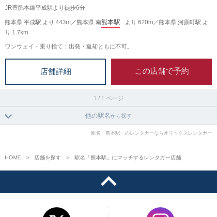
JR豊肥本線平成駅より徒歩6分
熊本駅
熊本県 平成駅 より 443m／熊本県 南
より 620m／熊本県 河原町駅 よ
り 1.7km
ワンウェイ・乗り捨て：出発・返却ともに不可。
この店舗で予約
店舗詳細
1 / 1 ページ
他の駅名
から探す
駅名「熊本駅」のレンタカーならオリックスレンタカー
HOME
店舗を探す
駅名「熊本駅」にマッチするレンタカー店舗