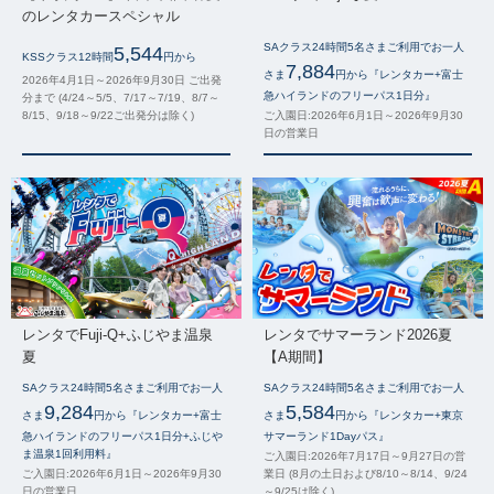
のレンタカースペシャル
SAクラス24時間5名さまご利用でお一人
5,544
KSSクラス12時間
円から
7,884
さま
円から『レンタカー+富士
2026年4月1日～2026年9月30日 ご出発
急ハイランドのフリーパス1日分』
分まで (4/24～5/5、7/17～7/19、8/7～
8/15、9/18～9/22ご出発分は除く)
ご入園日:2026年6月1日～2026年9月30
日の営業日
レンタでFuji-Q+ふじやま温泉
レンタでサマーランド2026夏
夏
【A期間】
SAクラス24時間5名さまご利用でお一人
SAクラス24時間5名さまご利用でお一人
9,284
5,584
さま
円から『レンタカー+富士
さま
円から『レンタカー+東京
急ハイランドのフリーパス1日分+ふじや
サマーランド1Dayパス』
ま温泉1回利用料』
ご入園日:2026年7月17日～9月27日の営
ご入園日:2026年6月1日～2026年9月30
業日 (8月の土日および8/10～8/14、9/24
日の営業日
～9/25は除く)