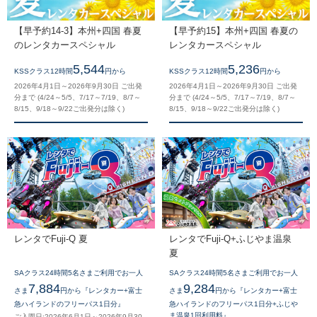
【早予約14-3】本州+四国 春夏
【早予約15】本州+四国 春夏の
のレンタカースペシャル
レンタカースペシャル
5,544
5,236
KSSクラス12時間
円から
KSSクラス12時間
円から
2026年4月1日～2026年9月30日 ご出発
2026年4月1日～2026年9月30日 ご出発
分まで (4/24～5/5、7/17～7/19、8/7～
分まで (4/24～5/5、7/17～7/19、8/7～
8/15、9/18～9/22ご出発分は除く)
8/15、9/18～9/22ご出発分は除く)
レンタでFuji-Q 夏
レンタでFuji-Q+ふじやま温泉
夏
SAクラス24時間5名さまご利用でお一人
SAクラス24時間5名さまご利用でお一人
7,884
9,284
さま
円から『レンタカー+富士
さま
円から『レンタカー+富士
急ハイランドのフリーパス1日分』
急ハイランドのフリーパス1日分+ふじや
ま温泉1回利用料』
ご入園日:2026年6月1日～2026年9月30