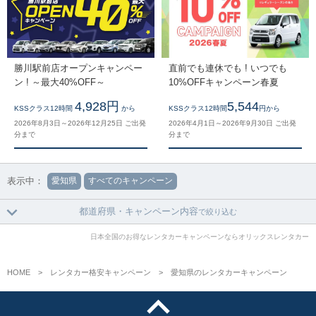
勝川駅前店オープンキャンペー
直前でも連休でも ! いつでも
ン ! ～最大40%OFF～
10%OFFキャンペーン春夏
4,928円
5,544
KSSクラス12時間
から
KSSクラス12時間
円から
2026年8月3日～2026年12月25日 ご出発
2026年4月1日～2026年9月30日 ご出発
分まで
分まで
表示中：
愛知県
すべてのキャンペーン
都道府県・キャンペーン内容
で絞り込む
日本全国のお得なレンタカーキャンペーンならオリックスレンタカー
HOME
レンタカー格安キャンペーン
愛知県のレンタカーキャンペーン