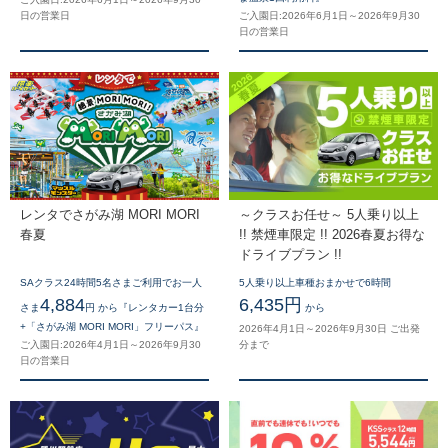
日の営業日
ご入園日:2026年6月1日～2026年9月30
日の営業日
レンタでさがみ湖 MORI MORI
～クラスお任せ～ 5人乗り以上
春夏
!! 禁煙車限定 !! 2026春夏お得な
ドライブプラン !!
SAクラス24時間5名さまご利用でお一人
5人乗り以上車種おまかせで6時間
4,884
6,435円
さま
円 から『レンタカー1台分
から
+「さがみ湖 MORI MORI」フリーパス』
2026年4月1日～2026年9月30日 ご出発
ご入園日:2026年4月1日～2026年9月30
分まで
日の営業日