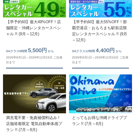
【早予約60】最大49%OFF ! 店
【早予約60】最大55%OFF ! 那
舗限定・沖縄レンタカースペシ
覇空港店・おもろまち駅前店限
ャル !! (9月～12月)
定レンタカースペシャル !! (9月
～12月)
5,500円
4,400円
SAクラス6時間
から
SAクラス12時間
から
2026年9月1日～2026年12月24日 ご出発
2026年9月1日～2026年12月24日 ご出発
分まで
分まで
満充電不要・免責補償料込み !
とってもお得な沖縄ドライブプ
店舗発着限定 電気自動車体感プ
ラン !! (7月～8月)
ラン !! (7月～8月)