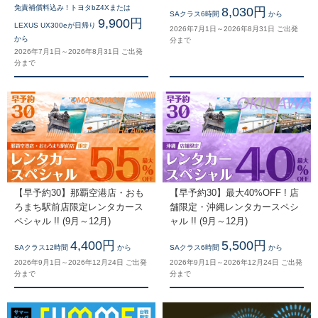
免責補償料込み ! トヨタbZ4Xまたは
8,030円
SAクラス6時間
から
9,900円
LEXUS UX300eが日帰り
2026年7月1日～2026年8月31日 ご出発
から
分まで
2026年7月1日～2026年8月31日 ご出発
分まで
【早予約30】那覇空港店・おも
【早予約30】最大40%OFF ! 店
ろまち駅前店限定レンタカース
舗限定・沖縄レンタカースペシ
ペシャル !! (9月～12月)
ャル !! (9月～12月)
4,400円
5,500円
SAクラス12時間
から
SAクラス6時間
から
2026年9月1日～2026年12月24日 ご出発
2026年9月1日～2026年12月24日 ご出発
分まで
分まで