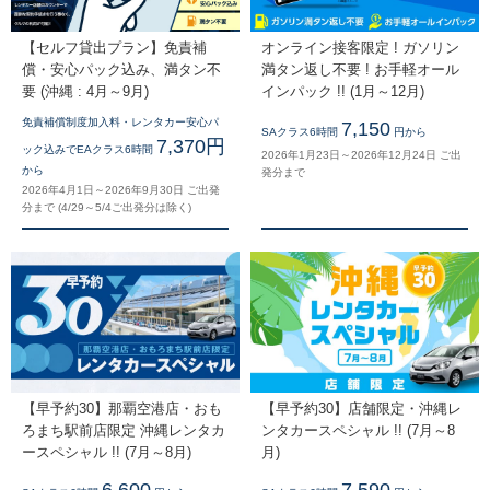
【セルフ貸出プラン】免責補
オンライン接客限定 ! ガソリン
償・安心パック込み、満タン不
満タン返し不要 ! お手軽オール
要 (沖縄 : 4月～9月)
インパック !! (1月～12月)
免責補償制度加入料・レンタカー安心パ
7,150
SAクラス6時間
円から
7,370円
ック込みでEAクラス6時間
2026年1月23日～2026年12月24日 ご出
から
発分まで
2026年4月1日～2026年9月30日 ご出発
分まで (4/29～5/4ご出発分は除く)
【早予約30】那覇空港店・おも
【早予約30】店舗限定・沖縄レ
ろまち駅前店限定 沖縄レンタカ
ンタカースペシャル !! (7月～8
ースペシャル !! (7月～8月)
月)
6,600
7,590