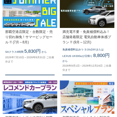
那覇空港店限定・台数限定・売
満充電不要・免責補償料込み !
り切れ御免 ! サマービッグセー
店舗発着限定 電気自動車体感プ
ル !! (7月～8月)
ラン !! (9月～12月)
免責補償料込み!トヨタbZ4Xまたは
5,830円
SAクラス6時間
から
8,800円
LEXUS UX300eが日帰り
2026年7月10日～2026年8月31日 ご出発
から
分まで
2026年9月1日～2026年12月24日 ご出発
分まで