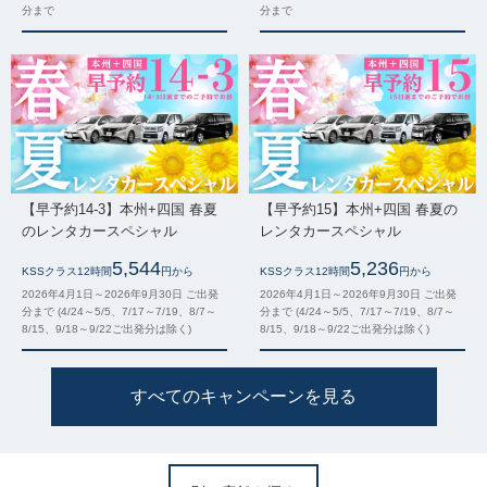
分まで
分まで
【早予約14-3】本州+四国 春夏
【早予約15】本州+四国 春夏の
のレンタカースペシャル
レンタカースペシャル
5,544
5,236
KSSクラス12時間
円から
KSSクラス12時間
円から
2026年4月1日～2026年9月30日 ご出発
2026年4月1日～2026年9月30日 ご出発
分まで (4/24～5/5、7/17～7/19、8/7～
分まで (4/24～5/5、7/17～7/19、8/7～
8/15、9/18～9/22ご出発分は除く)
8/15、9/18～9/22ご出発分は除く)
すべてのキャンペーンを見る