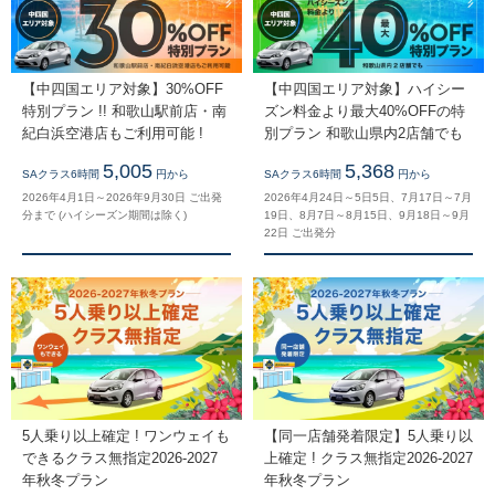
【中四国エリア対象】30%OFF
【中四国エリア対象】ハイシー
特別プラン !! 和歌山駅前店・南
ズン料金より最大40%OFFの特
紀白浜空港店もご利用可能 !
別プラン 和歌山県内2店舗でも
5,005
5,368
SAクラス6時間
円から
SAクラス6時間
円から
2026年4月1日～2026年9月30日 ご出発
2026年4月24日～5日5日、7月17日～7月
分まで (ハイシーズン期間は除く)
19日、8月7日～8月15日、9月18日～9月
22日 ご出発分
5人乗り以上確定 ! ワンウェイも
【同一店舗発着限定】5人乗り以
できるクラス無指定2026-2027
上確定 ! クラス無指定2026-2027
年秋冬プラン
年秋冬プラン