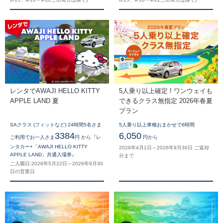
レンタでAWAJI HELLO KITTY
5人乗り以上確定 ! ワンウェイも
APPLE LAND 夏
できるクラス無指定 2026年春夏
プラン
SAクラス (フィットなど) 24時間5名さま
5人乗り以上車種おまかせで6時間
3384
6,050
ご利用でお一人さま
円 から『レ
円から
ンタカー+「AWAJI HELLO KITTY
2026年4月1日～2026年9月30日 ご返却
APPLE LAND」共通入場券』
分まで
ご入園日:2026年5月22日～2026年9月30
日の営業日