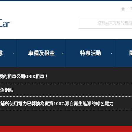
回
ORIX Rent a Car
沒有尚未完成的預約
尋
車種及租金
特惠活動
的租車公司ORIX租車！
釣魚網站
各店鋪所使用電力已轉換為實質100%源自再生能源的綠色電力