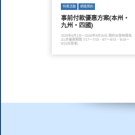
特惠活動
網路預約
事前付款優惠方案(本州・
九州・四國)
2026年6月1日～2026年9月30日 間的出發時間為
止(非優惠期間:7/17～7/19、8/7～8/15、9/18～
9/22出發者)