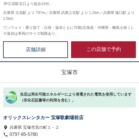
JR立花駅北口より徒歩10分。
兵庫県 立花駅 より 797m／兵庫県 武庫之荘駅 より 1.2km／兵庫県 塚口駅 より
1.5km
ワンウェイ・乗り捨て：出発・返却ともに可能(北海道・沖縄県・離島を除く)。
※返却は車両のサイズ制限あり。
この店舗で予約
店舗詳細
宝塚市
当店は再生可能エネルギーにより発電された電気を使用しています
（非化石証書等の利用を含む）。
オリックスレンタカー 宝塚歌劇場前店
兵庫県 宝塚市宮の町１－２
0797-85-5780