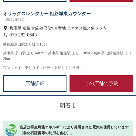
オリックスレンタカー 姫路城東カウンター
（母店：姫路店）
兵庫県 姫路市城東町清水８番地 エネオス姫ノ東ＳＳ内
079-282-0543
播但線京口駅より徒歩10分
兵庫県 京口駅 より 448m／兵庫県 姫路駅 より 1.9km／兵庫県 山陽姫路駅 より
2km
ワンウェイ・乗り捨て：出発・返却ともに不可。
この店舗で予約
店舗詳細
明石市
当店は再生可能エネルギーにより発電された電気を使用しています
（非化石証書等の利用を含む）。