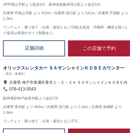
JR甲南山手駅より徒歩5分、阪神本線阪神深江駅より徒歩5分
兵庫県 甲南山手駅 より 410m／兵庫県 深江駅 より 541m／兵庫県 芦屋駅 より
1.2km
ワンウェイ・乗り捨て：出発・返却ともに可能(北海道・沖縄県・離島を除く)。
※返却は車両のサイズ制限あり。
この店舗で予約
店舗詳細
オリックスレンタカー ＳＡサンシャインＫＯＢＥカウンター
（母店：東灘店）
兵庫県 神戸市東灘区青木１－２－３４ ＳＡサンシャインＫＯＢＥ内
078-413-0543
阪神電鉄神戸線青木駅より徒歩7分
兵庫県 青木駅 より 464m／兵庫県 深江駅 より 1.1km／兵庫県 魚崎駅 より
1.4km
ワンウェイ・乗り捨て：出発・返却ともに不可。