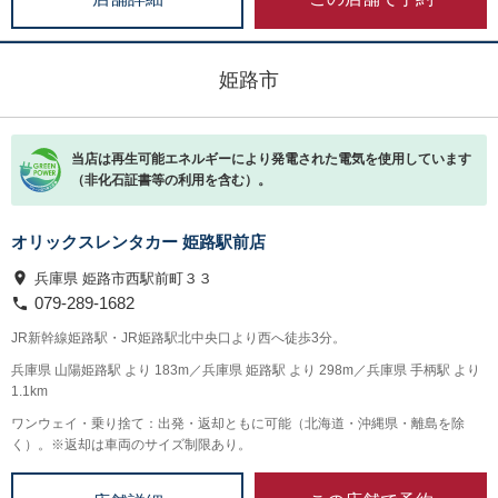
姫路市
当店は再生可能エネルギーにより発電された電気を使用しています
（非化石証書等の利用を含む）。
オリックスレンタカー 姫路駅前店
兵庫県 姫路市西駅前町３３
079-289-1682
JR新幹線姫路駅・JR姫路駅北中央口より西へ徒歩3分。
兵庫県 山陽姫路駅 より 183m／兵庫県 姫路駅 より 298m／兵庫県 手柄駅 より
1.1km
ワンウェイ・乗り捨て：出発・返却ともに可能（北海道・沖縄県・離島を除
く）。※返却は車両のサイズ制限あり。