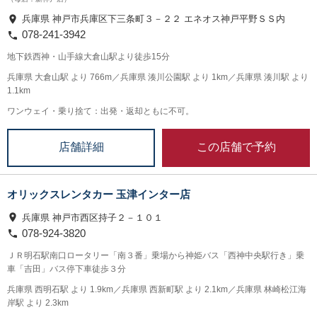
兵庫県 神戸市兵庫区下三条町３－２２ エネオス神戸平野ＳＳ内
078-241-3942
地下鉄西神・山手線大倉山駅より徒歩15分
兵庫県 大倉山駅 より 766m／兵庫県 湊川公園駅 より 1km／兵庫県 湊川駅 より
1.1km
ワンウェイ・乗り捨て：出発・返却ともに不可。
この店舗で予約
店舗詳細
オリックスレンタカー 玉津インター店
兵庫県 神戸市西区持子２－１０１
078-924-3820
ＪＲ明石駅南口ロータリー「南３番」乗場から神姫バス「西神中央駅行き」乗
車「吉田」バス停下車徒歩３分
兵庫県 西明石駅 より 1.9km／兵庫県 西新町駅 より 2.1km／兵庫県 林崎松江海
岸駅 より 2.3km