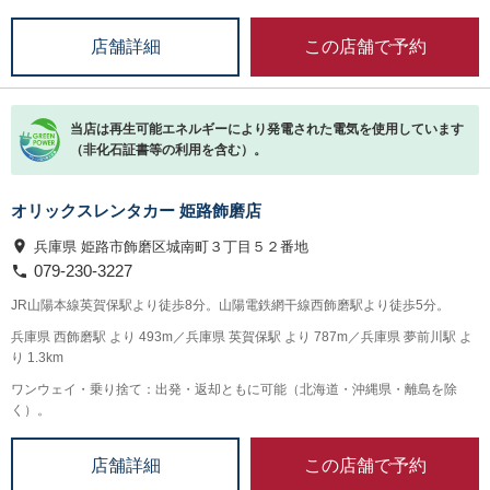
この店舗で予約
店舗詳細
当店は再生可能エネルギーにより発電された電気を使用しています
（非化石証書等の利用を含む）。
オリックスレンタカー 姫路飾磨店
兵庫県 姫路市飾磨区城南町３丁目５２番地
079-230-3227
JR山陽本線英賀保駅より徒歩8分。山陽電鉄網干線西飾磨駅より徒歩5分。
兵庫県 西飾磨駅 より 493m／兵庫県 英賀保駅 より 787m／兵庫県 夢前川駅 よ
り 1.3km
ワンウェイ・乗り捨て：出発・返却ともに可能（北海道・沖縄県・離島を除
く）。
この店舗で予約
店舗詳細