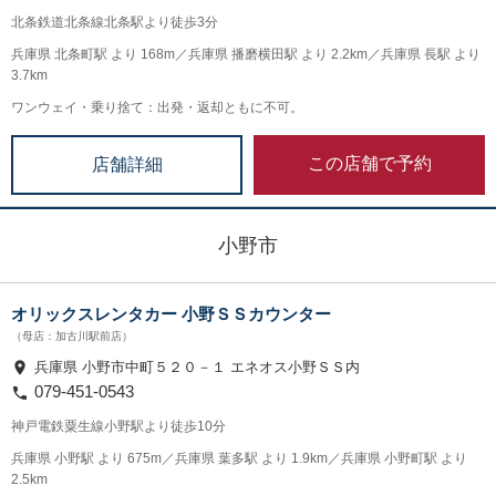
北条鉄道北条線北条駅より徒歩3分
兵庫県 北条町駅 より 168m／兵庫県 播磨横田駅 より 2.2km／兵庫県 長駅 より
3.7km
ワンウェイ・乗り捨て：出発・返却ともに不可。
この店舗で予約
店舗詳細
小野市
オリックスレンタカー 小野ＳＳカウンター
（母店：加古川駅前店）
兵庫県 小野市中町５２０－１ エネオス小野ＳＳ内
079-451-0543
神戸電鉄粟生線小野駅より徒歩10分
兵庫県 小野駅 より 675m／兵庫県 葉多駅 より 1.9km／兵庫県 小野町駅 より
2.5km