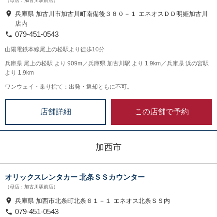
（母店：加古川駅前店）
兵庫県 加古川市加古川町南備後３８０－１ エネオスＤＤ明姫加古川
店内
079-451-0543
山陽電鉄本線尾上の松駅より徒歩10分
兵庫県 尾上の松駅 より 909m／兵庫県 加古川駅 より 1.9km／兵庫県 浜の宮駅
より 1.9km
ワンウェイ・乗り捨て：出発・返却ともに不可。
この店舗で予約
店舗詳細
加西市
オリックスレンタカー 北条ＳＳカウンター
（母店：加古川駅前店）
兵庫県 加西市北条町北条６１－１ エネオス北条ＳＳ内
079-451-0543