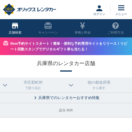
ログイン
店舗
キャンペーン
車種と料金
ご利用方法
New予約サイトスタート！簡単・便利な予約専用サイトをリリース！リピ
ート回数スタンプでデジタルギフト券も当たる！
兵庫県のレンタカー店舗
市区郡町村
他の都道府県
で絞り込む
から探す
兵庫県でのレンタカーおすすめ特集
該当 45件