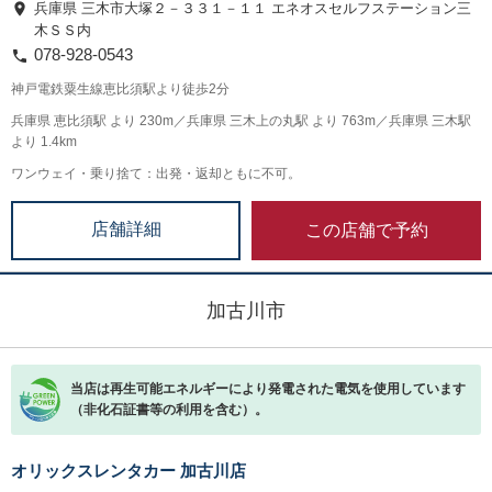
兵庫県 三木市大塚２－３３１－１１ エネオスセルフステーション三
木ＳＳ内
078-928-0543
神戸電鉄粟生線恵比須駅より徒歩2分
兵庫県 恵比須駅 より 230m／兵庫県 三木上の丸駅 より 763m／兵庫県 三木駅
より 1.4km
ワンウェイ・乗り捨て：出発・返却ともに不可。
この店舗で予約
店舗詳細
加古川市
当店は再生可能エネルギーにより発電された電気を使用しています
（非化石証書等の利用を含む）。
オリックスレンタカー 加古川店