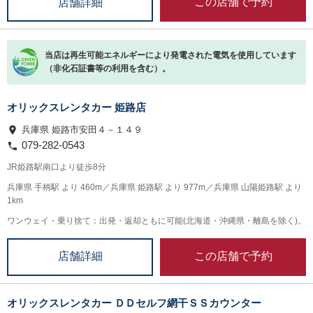
この店舗で予約
店舗詳細
当店は再生可能エネルギーにより発電された電気を使用しています
（非化石証書等の利用を含む）。
オリックスレンタカー 姫路店
兵庫県 姫路市安田４－１４９
079-282-0543
JR姫路駅南口より徒歩8分
兵庫県 手柄駅 より 460m／兵庫県 姫路駅 より 977m／兵庫県 山陽姫路駅 より
1km
ワンウェイ・乗り捨て：出発・返却ともに可能(北海道・沖縄県・離島を除く)。
この店舗で予約
店舗詳細
オリックスレンタカー ＤＤセルフ網干ＳＳカウンター