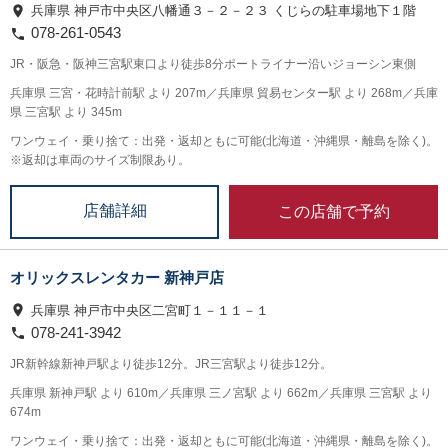
兵庫県 神戸市中央区八幡通３－２－２３ くじらの駐車場地下１階
078-261-0543
JR・阪急・阪神三宮駅東口より徒歩8分ポートライナー沿いジョーシン東側
兵庫県 三宮・花時計前駅 より 207m／兵庫県 貿易センター駅 より 268m／兵庫
県 三宮駅 より 345m
ワンウェイ・乗り捨て：出発・返却ともに可能(北海道・沖縄県・離島を除く)。
※返却は車両のサイズ制限あり。
この店舗で予約
店舗詳細
オリックスレンタカー 新神戸店
兵庫県 神戸市中央区二宮町１－１１－１
078-241-3942
JR新幹線新神戸駅より徒歩12分。JR三宮駅より徒歩12分。
兵庫県 新神戸駅 より 610m／兵庫県 三ノ宮駅 より 662m／兵庫県 三宮駅 より
674m
ワンウェイ・乗り捨て：出発・返却ともに可能(北海道・沖縄県・離島を除く)。