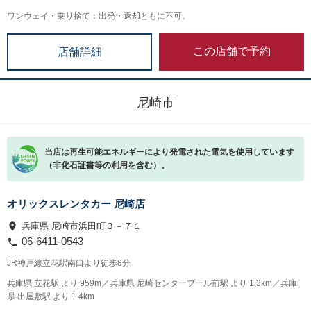
ワンウェイ・乗り捨て：出発・返却ともに不可。
この店舗で予約
店舗詳細
尼崎市
当店は再生可能エネルギーにより発電された電気を使用しています
（非化石証書等の利用を含む）。
オリックスレンタカー 尼崎店
兵庫県 尼崎市浜田町３－７１
06-6411-0543
JR神戸線立花駅南口より徒歩8分
兵庫県 立花駅 より 959m／兵庫県 尼崎センタープール前駅 より 1.3km／兵庫
県 出屋敷駅 より 1.4km