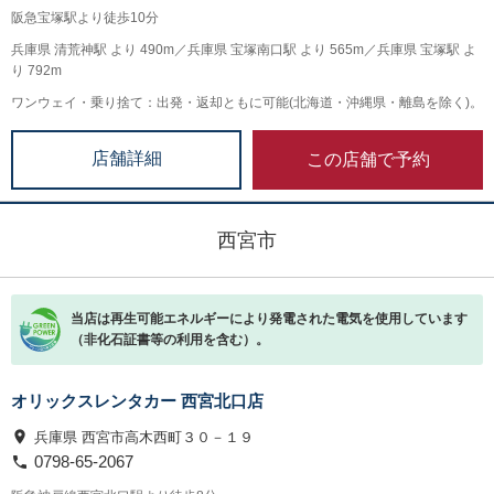
阪急宝塚駅より徒歩10分
兵庫県 清荒神駅 より 490m／兵庫県 宝塚南口駅 より 565m／兵庫県 宝塚駅 よ
り 792m
ワンウェイ・乗り捨て：出発・返却ともに可能(北海道・沖縄県・離島を除く)。
この店舗で予約
店舗詳細
西宮市
当店は再生可能エネルギーにより発電された電気を使用しています
（非化石証書等の利用を含む）。
オリックスレンタカー 西宮北口店
兵庫県 西宮市高木西町３０－１９
0798-65-2067