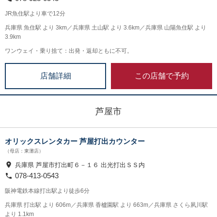
JR魚住駅より車で12分
兵庫県 魚住駅 より 3km／兵庫県 土山駅 より 3.6km／兵庫県 山陽魚住駅 より
3.9km
ワンウェイ・乗り捨て：出発・返却ともに不可。
この店舗で予約
店舗詳細
芦屋市
オリックスレンタカー 芦屋打出カウンター
（母店：東灘店）
兵庫県 芦屋市打出町６－１６ 出光打出ＳＳ内
078-413-0543
阪神電鉄本線打出駅より徒歩6分
兵庫県 打出駅 より 606m／兵庫県 香櫨園駅 より 663m／兵庫県 さくら夙川駅
より 1.1km