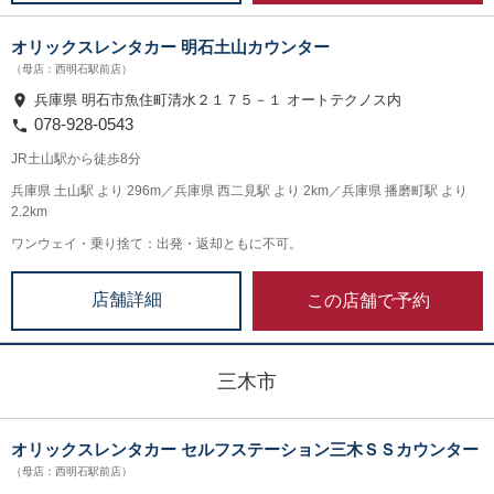
オリックスレンタカー 明石土山カウンター
（母店：西明石駅前店）
兵庫県 明石市魚住町清水２１７５－１ オートテクノス内
078-928-0543
JR土山駅から徒歩8分
兵庫県 土山駅 より 296m／兵庫県 西二見駅 より 2km／兵庫県 播磨町駅 より
2.2km
ワンウェイ・乗り捨て：出発・返却ともに不可。
この店舗で予約
店舗詳細
三木市
オリックスレンタカー セルフステーション三木ＳＳカウンター
（母店：西明石駅前店）