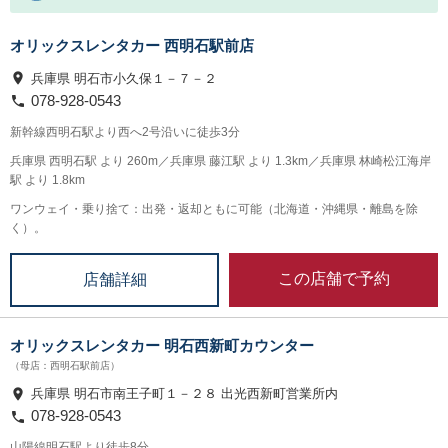
オリックスレンタカー 西明石駅前店
兵庫県 明石市小久保１－７－２
078-928-0543
新幹線西明石駅より西へ2号沿いに徒歩3分
兵庫県 西明石駅 より 260m／兵庫県 藤江駅 より 1.3km／兵庫県 林崎松江海岸
駅 より 1.8km
ワンウェイ・乗り捨て：出発・返却ともに可能（北海道・沖縄県・離島を除
く）。
この店舗で予約
店舗詳細
オリックスレンタカー 明石西新町カウンター
（母店：西明石駅前店）
兵庫県 明石市南王子町１－２８ 出光西新町営業所内
078-928-0543
山陽線明石駅より徒歩8分