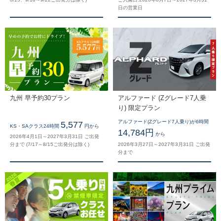
日の営業日
九州 早予約30プラン
アルファード (Zグレード7人乗
り) 限定プラン
アルファード(Zグレード7人乗り)が6時間
5,577
KS・SAクラス24時間
円から
14,784円
から
2026年4月1日～2027年3月31日 ご出発
分まで (7/17～8/15ご出発分は除く)
2026年3月27日～2027年3月31日 ご出発
分まで