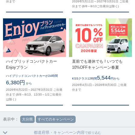
分まで
2026年5月11日～2027年3月31日 ご出発
分まで (8/8～8/13ご出発分は除く)
ハイブリッドコンパクトカー
直前でも連休でも ! いつでも
Enjoyプラン
10%OFFキャンペーン春夏
ハイブリッドコンパクトカーが24時間
5,544
KSSクラス12時間
円から
6,380円
から
2026年4月1日～2026年9月30日 ご出発
2026年6月22日～2027年3月31日 ご出発
分まで
分まで (8/8～8/13、12/30～1/2ご出発分
は除く)
表示中：
大分県
すべてのキャンペーン
都道府県・キャンペーン内容
で絞り込む