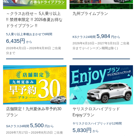
～クラスお任せ～ 5人乗り以上
九州プライムプラン
!! 禁煙車限定 !! 2026春夏お得な
ドライブプラン !!
5人乗り以上車種おまかせで6時間
5,984
KSクラス24時間
円から
6,435円
から
2026年4月10日～2027年3月31日 ご出発
2026年4月1日～2026年9月30日 ご出発
分まで (ハイシーズン期間は除く)
分まで
店舗限定 ! 九州夏休み早予約30
ヤリスクロスハイブリッド
プラン
Enjoyプラン
ヤリスクロスハイブリッドが12時間
5,500
SAクラス24時間
円から
5,830円
から
2026年7月17日～2026年8月15日 ご出発