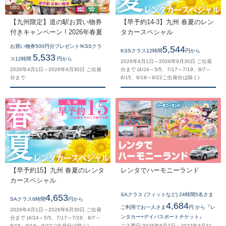
【九州限定】道の駅お買い物券
【早予約14-3】九州 春夏のレン
付きキャンペーン ! 2026年春夏
タカースペシャル
お買い物券500円分プレゼント!KSSクラ
5,544
KSSクラス12時間
円から
5,533
ス12時間
円から
2026年4月1日～2026年9月30日 ご出発
2026年4月1日～2026年9月30日 ご出発
分まで (4/24～5/5、7/17～7/19、8/7～
分まで
8/15、9/18～9/22ご出発分は除く)
【早予約15】九州 春夏のレンタ
レンタでハーモニーランド
カースペシャル
SAクラス (フィットなど) 24時間5名さま
4,653
SAクラス6時間
円から
4,684
ご利用でお一人さま
円 から『レ
2026年4月1日～2026年9月30日 ご出発
ンタカー+デイパスポートチケット』
分まで (4/24～5/5、7/17～7/19、8/7～
8/15、9/18～9/22ご出発分は除く)
ご入園日:2026年8月7日～2027年3月31