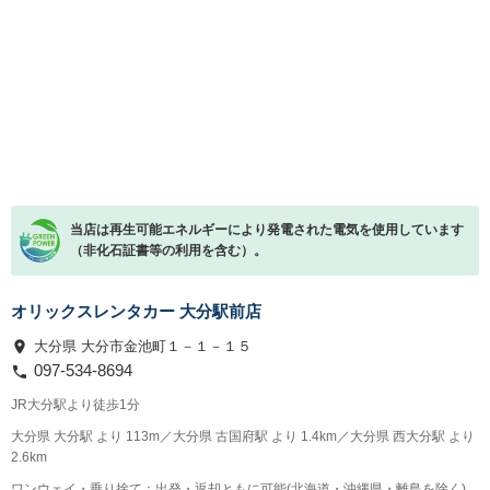
当店は再生可能エネルギーにより発電された電気を使用しています
（非化石証書等の利用を含む）。
オリックスレンタカー 大分駅前店
大分県 大分市金池町１－１－１５
097-534-8694
JR大分駅より徒歩1分
大分県 大分駅 より 113m／大分県 古国府駅 より 1.4km／大分県 西大分駅 より
2.6km
ワンウェイ・乗り捨て：出発・返却ともに可能(北海道・沖縄県・離島を除く)。