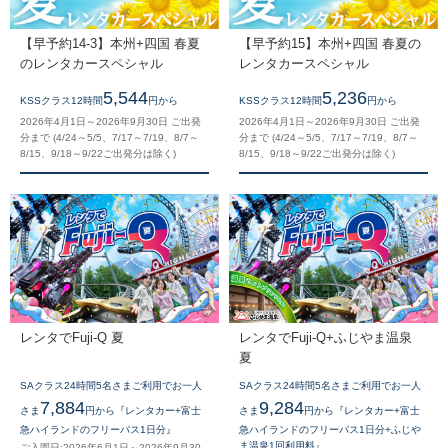
【早予約14-3】本州+四国 春夏
【早予約15】本州+四国 春夏の
のレンタカースペシャル
レンタカースペシャル
5,544
5,236
KSSクラス12時間
円から
KSSクラス12時間
円から
2026年4月1日～2026年9月30日 ご出発
2026年4月1日～2026年9月30日 ご出発
分まで (4/24～5/5、7/17～7/19、8/7～
分まで (4/24～5/5、7/17～7/19、8/7～
8/15、9/18～9/22ご出発分は除く)
8/15、9/18～9/22ご出発分は除く)
レンタでFuji-Q 夏
レンタでFuji-Q+ふじやま温泉
夏
SAクラス24時間5名さまご利用でお一人
SAクラス24時間5名さまご利用でお一人
7,884
9,284
さま
円から『レンタカー+富士
さま
円から『レンタカー+富士
急ハイランドのフリーパス1日分』
急ハイランドのフリーパス1日分+ふじや
ま温泉1回利用料』
ご入園日:2026年6月1日～2026年9月30