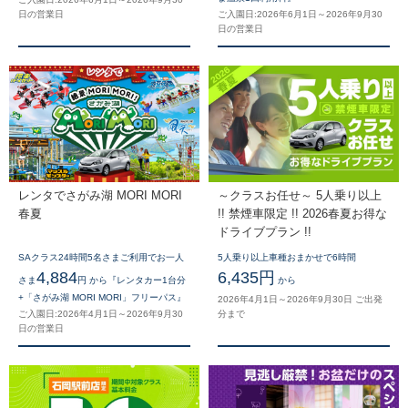
日の営業日
ご入園日:2026年6月1日～2026年9月30
日の営業日
レンタでさがみ湖 MORI MORI
～クラスお任せ～ 5人乗り以上
春夏
!! 禁煙車限定 !! 2026春夏お得な
ドライブプラン !!
SAクラス24時間5名さまご利用でお一人
5人乗り以上車種おまかせで6時間
4,884
6,435円
さま
円 から『レンタカー1台分
から
+「さがみ湖 MORI MORI」フリーパス』
2026年4月1日～2026年9月30日 ご出発
ご入園日:2026年4月1日～2026年9月30
分まで
日の営業日