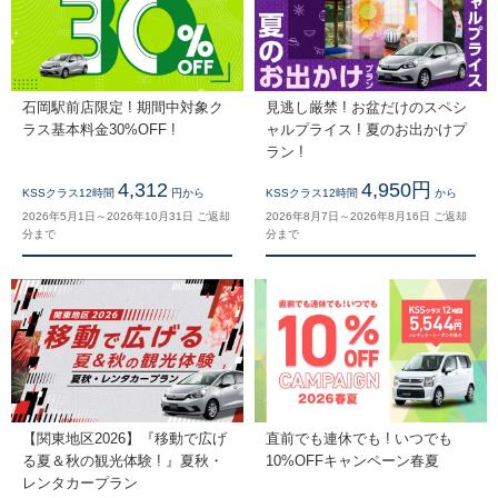
石岡駅前店限定 ! 期間中対象ク
見逃し厳禁 ! お盆だけのスペシ
ラス基本料金30%OFF !
ャルプライス ! 夏のお出かけプ
ラン !
4,312
4,950円
KSSクラス12時間
円から
KSSクラス12時間
から
2026年5月1日～2026年10月31日 ご返却
2026年8月7日～2026年8月16日 ご返却
分まで
分まで
【関東地区2026】『移動で広げ
直前でも連休でも ! いつでも
る夏＆秋の観光体験 ! 』夏秋・
10%OFFキャンペーン春夏
レンタカープラン