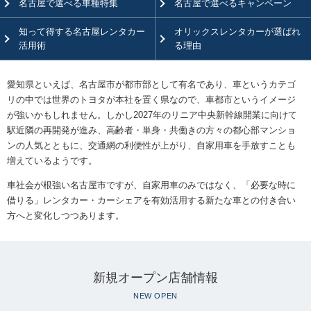
名古屋で選べる車種特集
名古屋で選べる
キャンペーン
知って得する
名古屋レンタカー
オリックスレンタカーが
選ばれ
活用術
る理由
愛知県といえば、名古屋市が都市部として有名であり、車というカテゴ
リの中では世界のトヨタが本社を置く県なので、車都市というイメージ
が強いかもしれません。しかし2027年のリニア中央新幹線開業に向けて
駅近隣の再開発が進み、高齢者・単身・共働きの方々の都心部マンショ
ンの人気とともに、交通網の利便性が上がり、自家用車を手放すことも
増えているようです。
車社会が根強い名古屋市ですが、自家用車のみではなく、「必要な時に
借りる」レンタカー・カーシェアを有効活用する新たな車との付き合い
方へと変化しつつあります。
新規オープン店舗情報
NEW OPEN