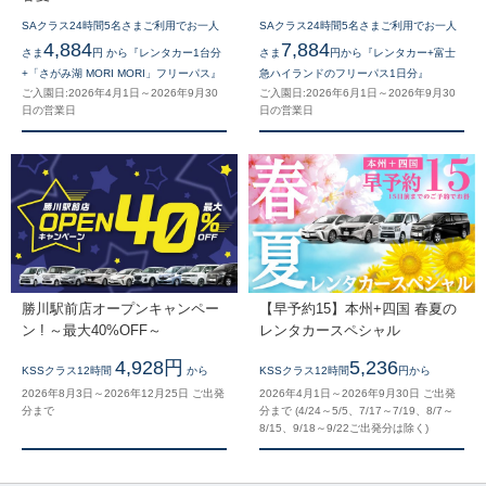
SAクラス24時間5名さまご利用でお一人
SAクラス24時間5名さまご利用でお一人
4,884
7,884
さま
円 から『レンタカー1台分
さま
円から『レンタカー+富士
+「さがみ湖 MORI MORI」フリーパス』
急ハイランドのフリーパス1日分』
ご入園日:2026年4月1日～2026年9月30
ご入園日:2026年6月1日～2026年9月30
日の営業日
日の営業日
勝川駅前店オープンキャンペー
【早予約15】本州+四国 春夏の
ン ! ～最大40%OFF～
レンタカースペシャル
4,928円
5,236
KSSクラス12時間
から
KSSクラス12時間
円から
2026年8月3日～2026年12月25日 ご出発
2026年4月1日～2026年9月30日 ご出発
分まで
分まで (4/24～5/5、7/17～7/19、8/7～
8/15、9/18～9/22ご出発分は除く)