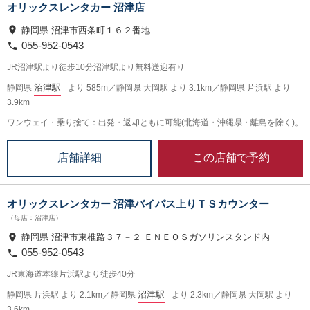
オリックスレンタカー 沼津店
静岡県 沼津市西条町１６２番地
055-952-0543
JR沼津駅より徒歩10分沼津駅より無料送迎有り
沼津駅
静岡県
より 585m／静岡県 大岡駅 より 3.1km／静岡県 片浜駅 より
3.9km
ワンウェイ・乗り捨て：出発・返却ともに可能(北海道・沖縄県・離島を除く)。
この店舗で予約
店舗詳細
オリックスレンタカー 沼津バイパス上りＴＳカウンター
（母店：沼津店）
静岡県 沼津市東椎路３７－２ ＥＮＥＯＳガソリンスタンド内
055-952-0543
JR東海道本線片浜駅より徒歩40分
沼津駅
静岡県 片浜駅 より 2.1km／静岡県
より 2.3km／静岡県 大岡駅 より
3.6km