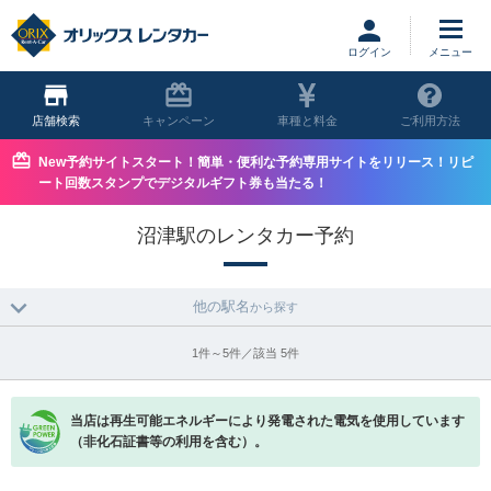
ログイン
店舗
キャンペーン
車種と料金
ご利用方法
New予約サイトスタート！簡単・便利な予約専用サイトをリリース！リピ
ート回数スタンプでデジタルギフト券も当たる！
沼津駅のレンタカー予約
他の駅名
から探す
1件～5件／該当 5件
当店は再生可能エネルギーにより発電された電気を使用しています
（非化石証書等の利用を含む）。