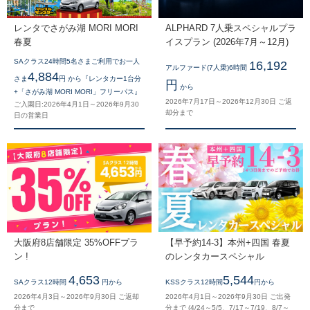
レンタでさがみ湖 MORI MORI
ALPHARD 7人乗スペシャルプラ
春夏
イスプラン (2026年7月～12月)
SAクラス24時間5名さまご利用でお一人
16,192
アルファード(7人乗)6時間
4,884
さま
円 から『レンタカー1台分
円
から
+「さがみ湖 MORI MORI」フリーパス』
2026年7月17日～2026年12月30日 ご返
ご入園日:2026年4月1日～2026年9月30
却分まで
日の営業日
大阪府8店舗限定 35%OFFプラ
【早予約14-3】本州+四国 春夏
ン !
のレンタカースペシャル
4,653
5,544
SAクラス12時間
円から
KSSクラス12時間
円から
2026年4月3日～2026年9月30日 ご返却
2026年4月1日～2026年9月30日 ご出発
分まで
分まで (4/24～5/5、7/17～7/19、8/7～