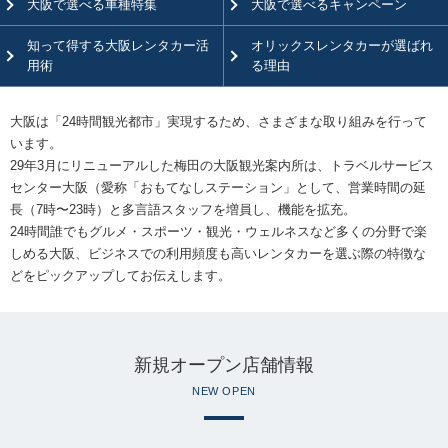
大阪で選べる車種特集
大阪で選べる
キャンペーン
知って得する
大阪レンタカー活
オリックスレンタカーが
選ばれ
用術
る理由
大阪は「24時間観光都市」実現するため、さまざまな取り組みを行って
います。
29年3月にリニューアルした梅田の大阪観光案内所は、トラベルサービス
センター大阪（愛称「おもてなしステーション」として、営業時間の延
長（7時〜23時）と多言語スタッフを増員し、機能を拡充。
24時間誰でもグルメ・スポーツ・観光・ウェルネスなど多くの分野で楽
しめる大阪、ビジネスでの利用頻度も高いレンタカーを選ぶ際の特徴な
どをピックアップしてお伝えします。
新規オープン店舗情報
NEW OPEN