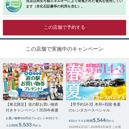
当店は再生可能エネルギーにより発電された電気を使用してい
ます（非化石証書等の利用を含む）。
この店舗で予約する
この店舗で実施中のキャンペーン
【東北限定】道の駅お買い物券
【早予約14-3】本州+四国 春夏
付きキャンペーン ! 2026年春夏
のレンタカースペシャル
お買い物券500円分プレゼント!KSSクラ
5,544
KSSクラス12時間
円から
5,533
ス12時間
円から
2026年4月1日～2026年9月30日 ご出発