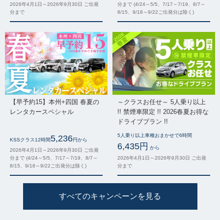
2026年4月1日～2026年9月30日 ご出発
分まで (4/24～5/5、7/17～7/19、8/7～
分まで
8/15、9/18～9/22ご出発分は除く)
【早予約15】本州+四国 春夏の
～クラスお任せ～ 5人乗り以上
レンタカースペシャル
!! 禁煙車限定 !! 2026春夏お得な
ドライブプラン !!
5人乗り以上車種おまかせで6時間
5,236
KSSクラス12時間
円から
6,435円
から
2026年4月1日～2026年9月30日 ご出発
分まで (4/24～5/5、7/17～7/19、8/7～
2026年4月1日～2026年9月30日 ご出発
8/15、9/18～9/22ご出発分は除く)
分まで
すべてのキャンペーンを見る