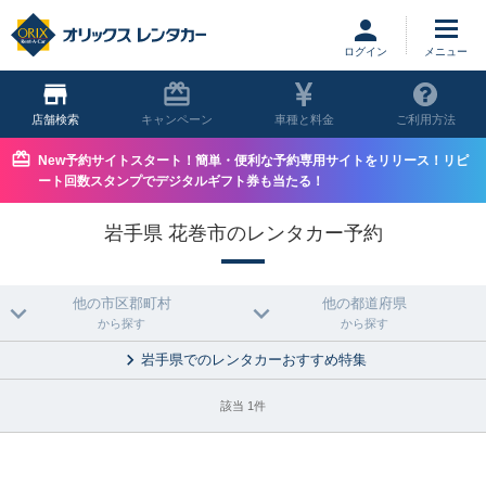
ログイン
店舗
キャンペーン
車種と料金
ご利用方法
New予約サイトスタート！簡単・便利な予約専用サイトをリリース！リピ
ート回数スタンプでデジタルギフト券も当たる！
岩手県 花巻市のレンタカー予約
他の市区郡町村
他の都道府県
から探す
から探す
岩手県でのレンタカーおすすめ特集
該当 1件