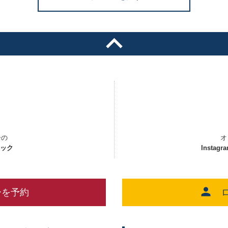
ーの
オ
ェック
Instagr
ーを予約