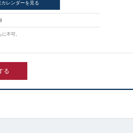
業カレンダーを見る
舗
もに不可。
する