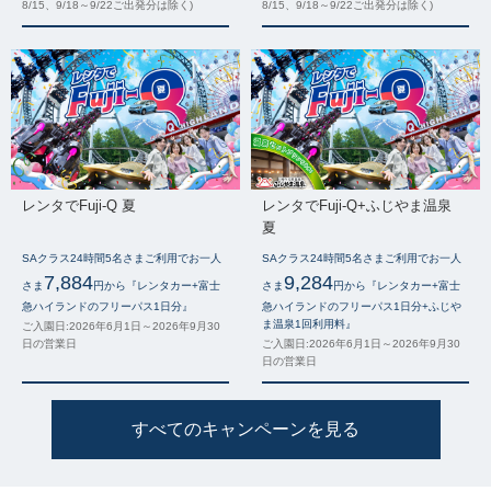
8/15、9/18～9/22ご出発分は除く)
8/15、9/18～9/22ご出発分は除く)
レンタでFuji-Q 夏
レンタでFuji-Q+ふじやま温泉
夏
SAクラス24時間5名さまご利用でお一人
SAクラス24時間5名さまご利用でお一人
7,884
9,284
さま
円から『レンタカー+富士
さま
円から『レンタカー+富士
急ハイランドのフリーパス1日分』
急ハイランドのフリーパス1日分+ふじや
ま温泉1回利用料』
ご入園日:2026年6月1日～2026年9月30
日の営業日
ご入園日:2026年6月1日～2026年9月30
日の営業日
すべてのキャンペーンを見る