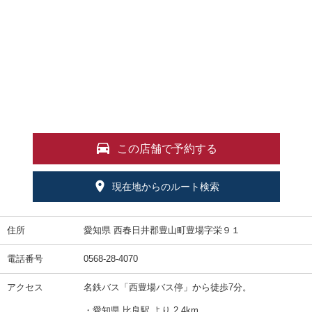
この店舗で予約する
現在地からのルート検索
住所
愛知県 西春日井郡豊山町豊場字栄９１
電話番号
0568-28-4070
アクセス
名鉄バス「西豊場バス停」から徒歩7分。
・愛知県 比良駅 より 2.4km