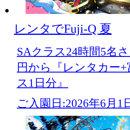
レンタでFuji-Q 夏
SAクラス24時間5
円から『レンタカー+
ス1日分』
ご入園日:2026年6月1