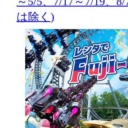
～5/5、7/17～7/19、8
は除く)