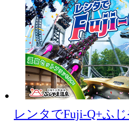
レンタでFuji-Q+ふ