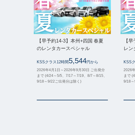
【早予約14-3】本州+四国 春夏
【早
のレンタカースペシャル
レン
5,544
KSSクラス12時間
円から
KSS
2026年4月1日～2026年9月30日 ご出発分
2026
まで (4/24～5/5、7/17～7/19、8/7～8/15、
まで (4
9/18～9/22ご出発分は除く)
9/18