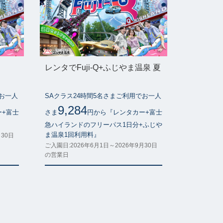
レンタでFuji-Q+ふじやま温泉 夏
でお一人
SAクラス24時間5名さまご利用でお一人
9,284
ー+富士
さま
円から『レンタカー+富士
』
急ハイランドのフリーパス1日分+ふじや
ま温泉1回利用料』
月30日
ご入園日:2026年6月1日～2026年9月30日
の営業日