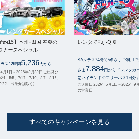
予約15】本州+四国 春夏の
レンタでFuji-Q 夏
タカースペシャル
SAクラス24時間5名さまご利用
5,236
クラス12時間
円から
7,884
さま
円から『レンタカ
年4月1日～2026年9月30日 ご出発分
急ハイランドのフリーパス1日分
/24～5/5、7/17～7/19、8/7～8/15、
～9/22ご出発分は除く)
ご入園日:2026年6月1日～2026年9
の営業日
すべてのキャンペーンを見る