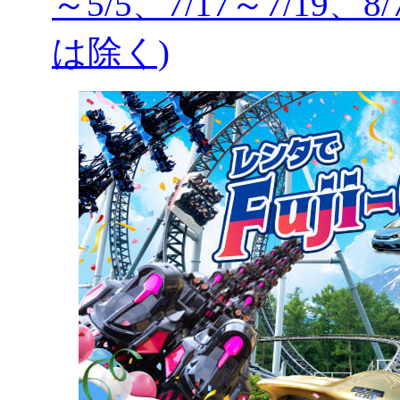
～5/5、7/17～7/19、8
は除く)