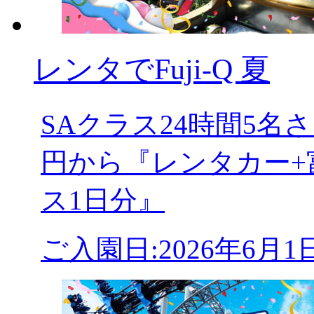
レンタでFuji-Q 夏
SAクラス24時間5
円から『レンタカー+
ス1日分』
ご入園日:2026年6月1