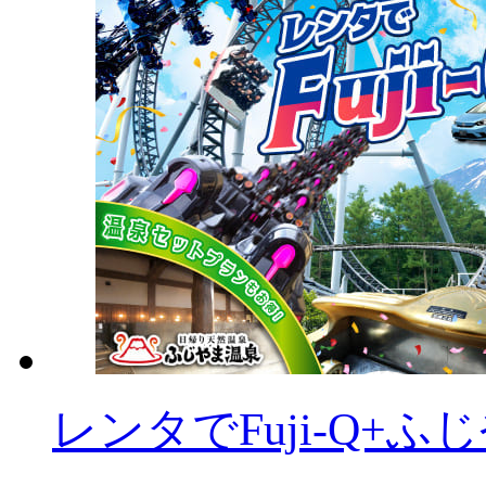
レンタでFuji-Q+ふ