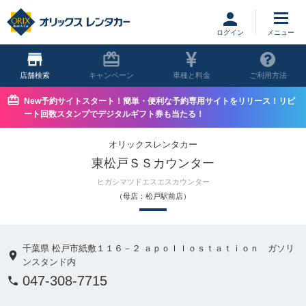
ログイン
店舗
キャンペーン
車種と料金
ご利用方法
New予約サイトスタート！簡単・便利な予約専用サイトをリリース！リピ
ート回数スタンプでデジタルギフト券も当たる！
オリックスレンタカー
東松戸ＳＳカウンター
ヒガシマツドエスエスカウンター
（母店：松戸駅前店）
千葉県 松戸市紙敷１１６－２ ａｐｏｌｌｏｓｔａｔｉｏｎ ガソリ
ンスタンド内
047-308-7715