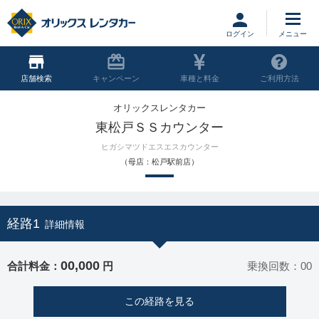
ログイン
店舗
キャンペーン
車種と料金
ご利用方法
オリックスレンタカー
東松戸ＳＳカウンター
ヒガシマツドエスエスカウンター
（母店：松戸駅前店）
経路1
詳細情報
00,000
合計料金：
円
乗換回数：00
この経路を見る