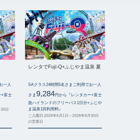
レンタでFuji-Q+ふじやま温泉 夏
でお一人
SAクラス24時間5名さまご利用でお一人
9,284
ー+富士
さま
円から『レンタカー+富士
』
急ハイランドのフリーパス1日分+ふじや
ま温泉1回利用料』
月30日
ご入園日:2026年6月1日～2026年9月30日
の営業日