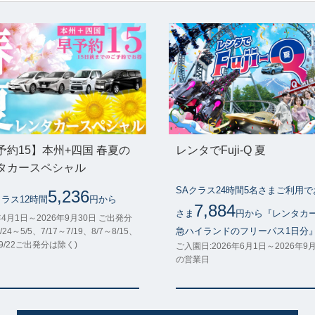
予約15】本州+四国 春夏の
レンタでFuji-Q 夏
タカースペシャル
SAクラス24時間5名さまご利用
5,236
クラス12時間
円から
7,884
さま
円から『レンタカ
年4月1日～2026年9月30日 ご出発分
急ハイランドのフリーパス1日分
/24～5/5、7/17～7/19、8/7～8/15、
～9/22ご出発分は除く)
ご入園日:2026年6月1日～2026年9
の営業日