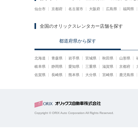
仙台市
京都府
名古屋市
大阪府
広島県
福岡県
全国のオリックスレンタカー店舗を探す
都道府県
から
探す
北海道
青森県
岩手県
宮城県
秋田県
山形県
岐阜県
静岡県
愛知県
三重県
滋賀県
京都府
佐賀県
長崎県
熊本県
大分県
宮崎県
鹿児島県
Copyright © ORIX Auto Corporation All Rights Reserved.