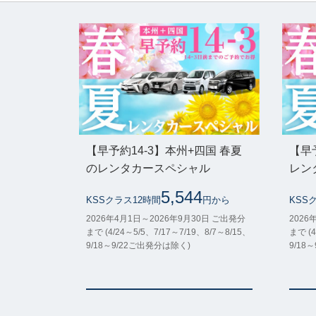
【早予約14-3】本州+四国 春夏
【早
のレンタカースペシャル
レン
5,544
KSSクラス12時間
円から
KSS
2026年4月1日～2026年9月30日 ご出発分
2026
まで (4/24～5/5、7/17～7/19、8/7～8/15、
まで (4
9/18～9/22ご出発分は除く)
9/18