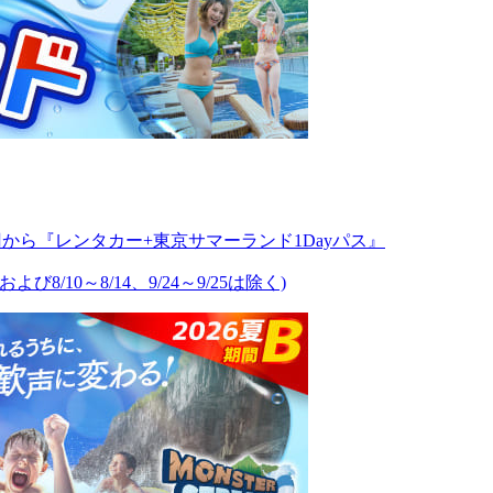
円から『レンタカー+東京サマーランド1Dayパス』
び8/10～8/14、9/24～9/25は除く)