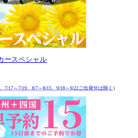
タカースペシャル
、7/17～7/19、8/7～8/15、9/18～9/22ご出発分は除く)