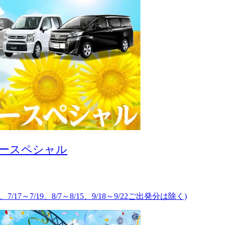
カースペシャル
、7/17～7/19、8/7～8/15、9/18～9/22ご出発分は除く)