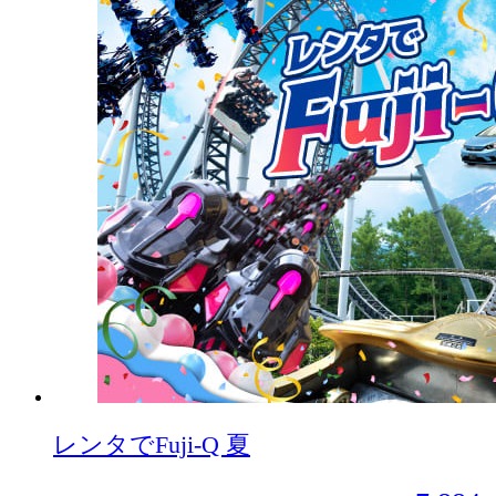
レンタでFuji-Q 夏