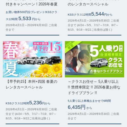
付きキャンペーン ! 2026年春夏
のレンタカースペシャル
お買い物券500円分プレゼント!KSSクラ
5,544
KSSクラス12時間
円から
5,533
ス12時間
円から
2026年4月1日～2026年9月30日 ご出発
2026年4月1日～2026年9月30日 ご出発
分まで (4/24～5/5、7/17～7/19、8/7～
分まで
8/15、9/18～9/22ご出発分は除く)
【早予約15】本州+四国 春夏の
～クラスお任せ～ 5人乗り以上
レンタカースペシャル
!! 禁煙車限定 !! 2026春夏お得な
ドライブプラン !!
5人乗り以上車種おまかせで6時間
5,236
KSSクラス12時間
円から
6,435円
から
2026年4月1日～2026年9月30日 ご出発
分まで (4/24～5/5、7/17～7/19、8/7～
2026年4月1日～2026年9月30日 ご出発
8/15、9/18～9/22ご出発分は除く)
分まで